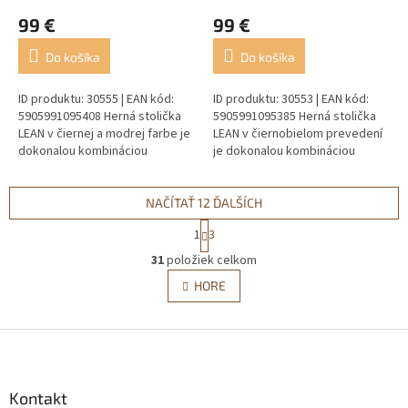
99 €
99 €
Do košíka
Do košíka
ID produktu: 30555 | EAN kód:
ID produktu: 30553 | EAN kód:
5905991095408 Herná stolička
5905991095385 Herná stolička
LEAN v čiernej a modrej farbe je
LEAN v čiernobielom prevedení
dokonalou kombináciou
je dokonalou kombináciou
pohodlia, ergonómie a
pohodlia, ergonómie a
moderného dizajnu, vytvorená
moderného dizajnu, vytvorená
pre ľudí,...
pre ľudí,...
NAČÍTAŤ 12 ĎALŠÍCH
S
1
3
t
O
r
31
položiek celkom
v
á
l
HORE
n
á
k
d
o
v
Z
a
a
c
á
n
i
p
i
e
ä
Kontakt
e
p