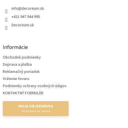
t
r
info
@
decoreum.sk
i
v
e
k
+421 947 944 995
y
Decoreum.sk
v
ý
p
i
Informácie
s
u
Obchodné podmienky
Doprava a platba
Reklamačný poriadok
Vrátenie tovaru
Podmienky ochrany osobných údajov
KONTAKTNÝ FORMULÁR
MOJA OBJEDNÁVKA