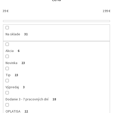
e
p
39
€
199
€
r
o
d
u
k
Na sklade
31
t
o
v
Akcia
6
Novinka
23
Tip
23
Výpredaj
3
Dodanie 3 - 7 pracovných dní
18
OPLATISA
22