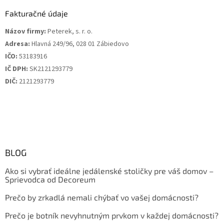
Fakturačné údaje
Názov firmy:
Peterek, s. r. o.
Adresa:
Hlavná 249/96, 028 01 Zábiedovo
IČO:
53183916
IČ DPH:
SK2121293779
DIČ:
2121293779
BLOG
Ako si vybrať ideálne jedálenské stoličky pre váš domov –
Sprievodca od Decoreum
Prečo by zrkadlá nemali chýbať vo vašej domácnosti?
Prečo je botník nevyhnutným prvkom v každej domácnosti?