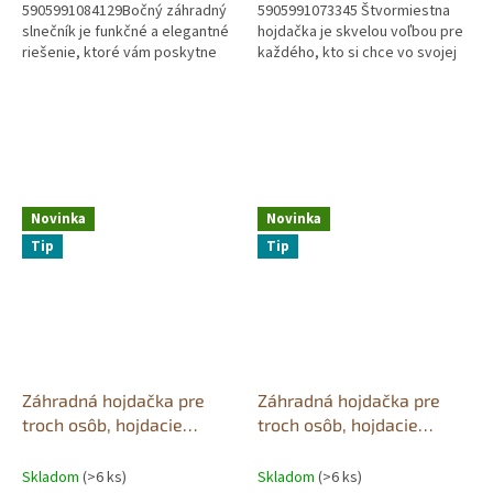
5905991084129Bočný záhradný
5905991073345 Štvormiestna
slnečník je funkčné a elegantné
hojdačka je skvelou voľbou pre
riešenie, ktoré vám poskytne
každého, kto si chce vo svojej
pohodlný tieň počas horúcich
záhrade vytvoriť skutočnú oázu
dní. Vďaka veľkému priemeru...
relaxu a pohodlia. Tento...
Novinka
Novinka
Tip
Tip
Záhradná hojdačka pre
Záhradná hojdačka pre
troch osôb, hojdacie
troch osôb, hojdacie
vankúše, matrac, sivý
vankúše, matrac, hnedý
Skladom
(>6 ks)
Skladom
(>6 ks)