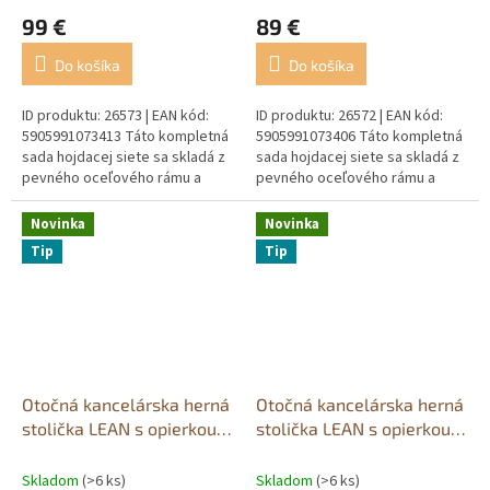
99 €
89 €
Do košíka
Do košíka
ID produktu: 26573 | EAN kód:
ID produktu: 26572 | EAN kód:
5905991073413 Táto kompletná
5905991073406 Táto kompletná
sada hojdacej siete sa skladá z
sada hojdacej siete sa skladá z
pevného oceľového rámu a
pevného oceľového rámu a
veľkej, pohodlnej zeleno-
veľkej, pohodlnej a farebnej
modrej hojdacej siete. Je to...
hojdacej siete. Je to...
Novinka
Novinka
Tip
Tip
Otočná kancelárska herná
Otočná kancelárska herná
stolička LEAN s opierkou
stolička LEAN s opierkou
na nohy a vankúšom,
na nohy a vankúšmi,
čierno-modrá
čiernobiela
Skladom
(>6 ks)
Skladom
(>6 ks)