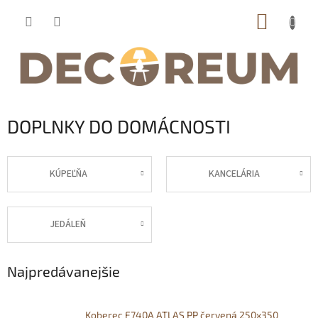
Prejsť
NÁKUP
na
obsah
KOŠÍK
DOPLNKY DO DOMÁCNOSTI
KÚPEĽŇA
KANCELÁRIA
JEDÁLEŇ
Najpredávanejšie
Koberec F740A ATLAS PP červená 250x350