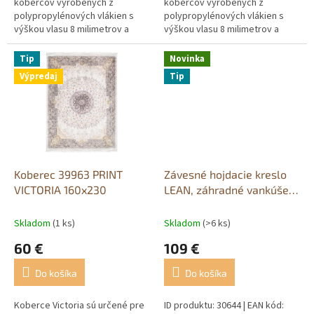
kobercov vyrobených z
kobercov vyrobených z
polypropylénových vlákien s
polypropylénových vlákien s
výškou vlasu 8 milimetrov a
výškou vlasu 8 milimetrov a
hmotnosťou 1 350 g/m 2 .
hmotnosťou 1 350 g/m 2 .
Koberce PP BCF sa vyznačujú
Koberce PP BCF sa vyznačujú
Tip
Novinka
predovšetkým veľmi...
predovšetkým veľmi...
Výpredaj
Tip
Koberec 39963 PRINT
Závesné hojdacie kreslo
VICTORIA 160x230
LEAN, záhradné vankúše
Cocoon, hojdačka, hnedý
rám
Skladom
(1 ks)
Skladom
(>6 ks)
60 €
109 €
Do košíka
Do košíka
Koberce Victoria sú určené pre
ID produktu: 30644 | EAN kód: