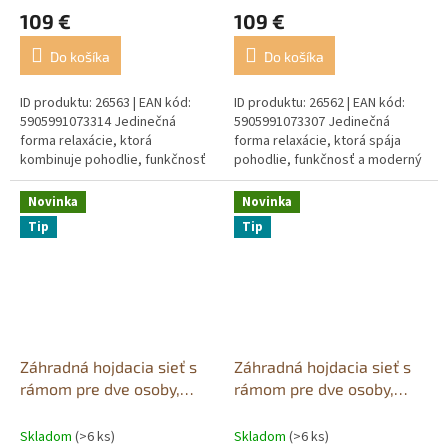
109 €
109 €
Do košíka
Do košíka
ID produktu: 26563 | EAN kód:
ID produktu: 26562 | EAN kód:
5905991073314 Jedinečná
5905991073307 Jedinečná
forma relaxácie, ktorá
forma relaxácie, ktorá spája
kombinuje pohodlie, funkčnosť
pohodlie, funkčnosť a moderný
a moderný štýl. Sivá záhradná
štýl. Hnedá záhradná hojdačka
hojdačka je produkt vytvorený
je produkt vytvorený pre...
Novinka
Novinka
pre...
Tip
Tip
Záhradná hojdacia sieť s
Záhradná hojdacia sieť s
rámom pre dve osoby,
rámom pre dve osoby,
zelená a modrá, 200x120
farebná, 200x120
Skladom
(>6 ks)
Skladom
(>6 ks)