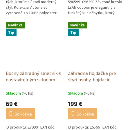
tých, ktorí majú radi moderný
5905991096290 Závesné kreslo
štýl. Kolekcia Victoria sú
LEAN cocoon je elegantný a
vyrobené zo 100% polyesteru.
funkčný kus nábytku, ktorý
Výška vlasu je cca 6 mm a
poskytuje výnimočné pohodlie
gramáž 900 g/m2. Spodná
pri relaxácii v záhrade, na...
Novinka
Novinka
časť...
Tip
Tip
Bočný záhradný slnečník s
Záhradná hojdačka pre
nastaviteľným sklonom
štyri osoby, hojdacie
350 x 250 cm antracitový
kreslo, voľne stojace, s
baldachýnom, sivá
Skladom
(>6 ks)
Skladom
(>6 ks)
69 €
199 €
Do košíka
Do košíka
ID produktu: 27990 | EAN kód:
ID produktu: 26566 | EAN kód: