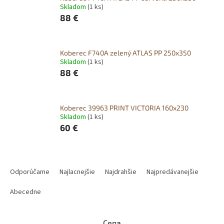
Skladom
(1 ks)
88 €
Koberec F740A zelený ATLAS PP 250x350
Skladom
(1 ks)
88 €
Koberec 39963 PRINT VICTORIA 160x230
Skladom
(1 ks)
60 €
R
a
Odporúčame
Najlacnejšie
Najdrahšie
Najpredávanejšie
d
e
Abecedne
n
i
Cena