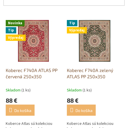
V
Novinka
Tip
ý
Tip
Výpredaj
p
Výpredaj
i
s
p
r
o
d
Koberec F740A ATLAS PP
Koberec F740A zelený
u
červená 250x350
ATLAS PP 250x350
k
t
Skladom
(1 ks)
Skladom
(1 ks)
o
88 €
88 €
v
Do košíka
Do košíka
Koberce Atlas sú kolekciou
Koberce Atlas sú kolekciou