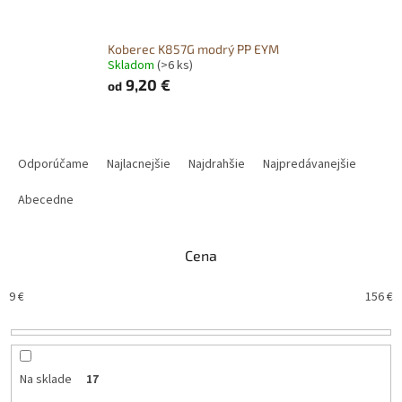
Koberec K857G modrý PP EYM
Skladom
(>6 ks)
9,20 €
od
R
a
Odporúčame
Najlacnejšie
Najdrahšie
Najpredávanejšie
d
e
Abecedne
n
i
Cena
e
p
9
€
156
€
r
o
d
u
k
Na sklade
17
t