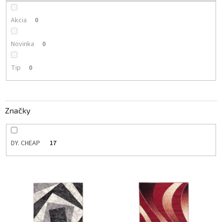
o
v
Akcia
0
Novinka
0
Tip
0
Značky
DY. CHEAP
17
V
ý
p
i