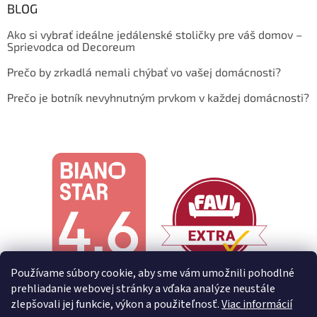
BLOG
Ako si vybrať ideálne jedálenské stoličky pre váš domov –
Sprievodca od Decoreum
Prečo by zrkadlá nemali chýbať vo vašej domácnosti?
Prečo je botník nevyhnutným prvkom v každej domácnosti?
Používame súbory cookie, aby sme vám umožnili pohodlné
prehliadanie webovej stránky a vďaka analýze neustále
zlepšovali jej funkcie, výkon a použiteľnosť.
Viac informácií