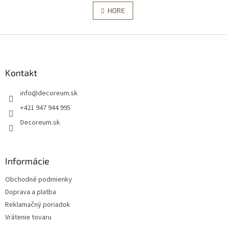
v
á
l
HORE
n
á
k
d
o
v
Z
a
a
c
á
n
i
p
i
e
ä
Kontakt
e
p
t
r
info
@
decoreum.sk
i
v
e
k
+421 947 944 995
y
Decoreum.sk
v
ý
p
i
Informácie
s
u
Obchodné podmienky
Doprava a platba
Reklamačný poriadok
Vrátenie tovaru