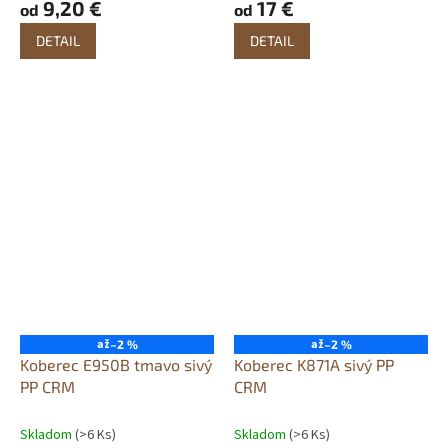
9,20 €
17 €
od
od
DETAIL
DETAIL
až
až
–2 %
–2 %
Koberec E950B tmavo sivý
Koberec K871A sivý PP
PP CRM
CRM
Skladom
(>6 Ks)
Skladom
(>6 Ks)