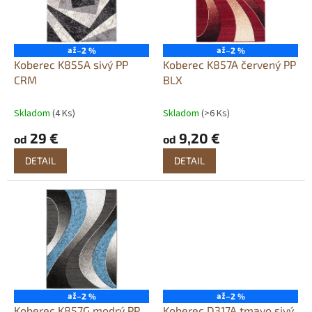
s
p
r
o
až
až
–2 %
–2 %
d
Koberec K855A sivý PP
Koberec K857A červený PP
u
CRM
BLX
k
t
Skladom
(4 Ks)
Skladom
(>6 Ks)
o
29 €
9,20 €
od
od
v
DETAIL
DETAIL
až
až
–2 %
–2 %
Koberec K857G modrý PP
Koberec D317A tmavo sivý