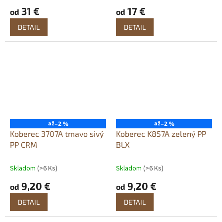
31 €
17 €
od
od
DETAIL
DETAIL
až
až
–2 %
–2 %
Koberec 3707A tmavo sivý
Koberec K857A zelený PP
PP CRM
BLX
Skladom
(>6 Ks)
Skladom
(>6 Ks)
9,20 €
9,20 €
od
od
DETAIL
DETAIL