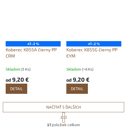
až
až
–2 %
–2 %
Koberec K855A čierny PP
Koberec K855G čierny PP
CRM
EYM
Skladom
(5 Ks)
Skladom
(>6 Ks)
9,20 €
9,20 €
od
od
DETAIL
DETAIL
NAČÍTAŤ 5 ĎALŠÍCH
S
1
2
t
O
r
17
položiek celkom