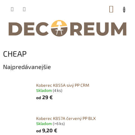
Prejsť
NÁKUP
na
obsah
KOŠÍK
CHEAP
Najpredávanejšie
Koberec K855A sivý PP CRM
Skladom
(4 ks)
29 €
od
Koberec K857A červený PP BLX
Skladom
(>6 ks)
9,20 €
od