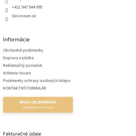
p
e
+421 947 944 995
r
Decoreum.sk
v
k
y
v
Informácie
ý
p
Obchodné podmienky
i
s
Doprava a platba
u
Reklamačný poriadok
Vrátenie tovaru
Podmienky ochrany osobných údajov
KONTAKTNÝ FORMULÁR
MOJA OBJEDNÁVKA
Fakturačné údaje