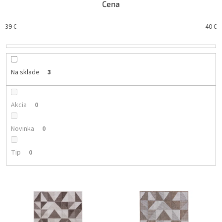
Cena
e
p
39
€
40
€
r
o
d
u
k
Na sklade
3
t
o
v
Akcia
0
Novinka
0
Tip
0
V
ý
p