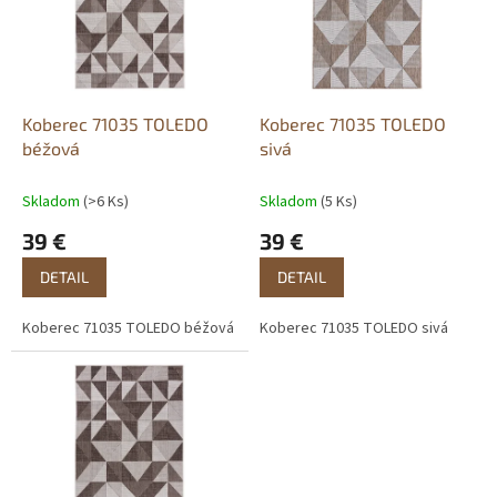
i
s
p
r
o
d
Koberec 71035 TOLEDO
Koberec 71035 TOLEDO
u
béžová
sivá
k
t
Skladom
(>6 Ks)
Skladom
(5 Ks)
o
39 €
39 €
v
DETAIL
DETAIL
Koberec 71035 TOLEDO béžová
Koberec 71035 TOLEDO sivá