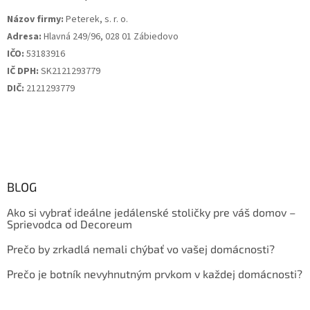
Názov firmy:
Peterek, s. r. o.
Adresa:
Hlavná 249/96, 028 01 Zábiedovo
IČO:
53183916
IČ DPH:
SK2121293779
DIČ:
2121293779
BLOG
Ako si vybrať ideálne jedálenské stoličky pre váš domov –
Sprievodca od Decoreum
Prečo by zrkadlá nemali chýbať vo vašej domácnosti?
Prečo je botník nevyhnutným prvkom v každej domácnosti?