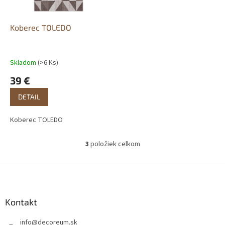
Koberec TOLEDO
Skladom
(>6 Ks)
39 €
DETAIL
Koberec TOLEDO
3
položiek celkom
O
v
l
Z
á
á
d
p
a
ä
Kontakt
c
t
i
info
@
decoreum.sk
i
e