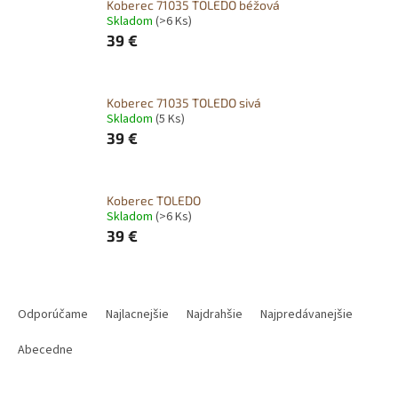
Koberec 71035 TOLEDO béžová
Skladom
(>6 Ks)
39 €
Koberec 71035 TOLEDO sivá
Skladom
(5 Ks)
39 €
Koberec TOLEDO
Skladom
(>6 Ks)
39 €
R
a
Odporúčame
Najlacnejšie
Najdrahšie
Najpredávanejšie
d
e
Abecedne
n
i