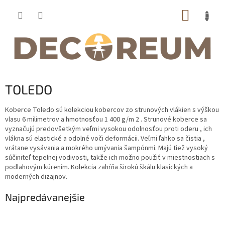
Prejsť
NÁKUP
na
obsah
KOŠÍK
TOLEDO
Koberce Toledo sú kolekciou kobercov zo strunových vlákien s výškou
vlasu 6 milimetrov a hmotnosťou 1 400 g/m 2 . Strunové koberce sa
vyznačujú predovšetkým veľmi vysokou odolnosťou proti oderu , ich
vlákna sú elastické a odolné voči deformácii. Veľmi ľahko sa čistia ,
vrátane vysávania a mokrého umývania šampónmi. Majú tiež vysoký
súčiniteľ tepelnej vodivosti, takže ich možno použiť v miestnostiach s
podlahovým kúrením. Kolekcia zahŕňa širokú škálu klasických a
moderných dizajnov.
Najpredávanejšie