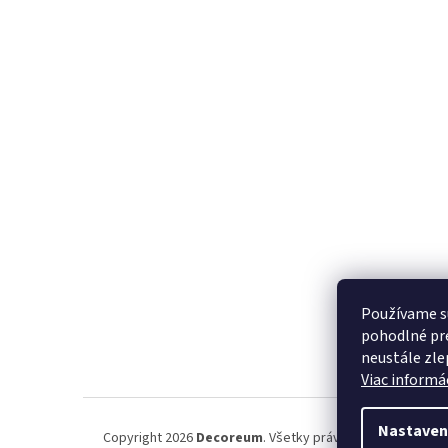
Používame s
pohodlné pre
neustále zlep
Viac informác
Nastaven
Copyright 2026
Decoreum
. Všetky práva vyhradené.