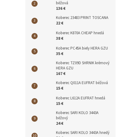
béžová
136 €
Koberec 23483 PRINT TOSCANA
22 €
Koberec K870A CHEAP hnedá
38 €
Koberec PC45A biely HERA GZU
35 €
Koberec TZ09D SHRNIK krémový
HERA GZU
167 €
Koberec Q011A EUFRAT béžová
15 €
Koberec L612A EUFRAT hnedá
15 €
Koberec SARI KOLO 3443A
béžový
24 €
Koberec SARI KOLO 3443A hnedý