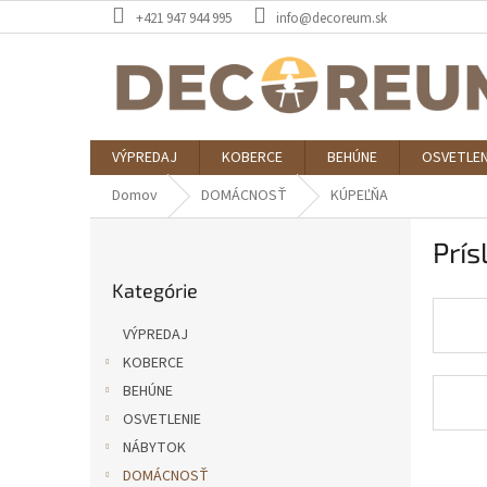
Prejsť
+421 947 944 995
info@decoreum.sk
na
obsah
VÝPREDAJ
KOBERCE
BEHÚNE
OSVETLEN
Domov
DOMÁCNOSŤ
KÚPEĽŇA
B
Prís
o
Preskočiť
č
Kategórie
kategórie
n
ý
VÝPREDAJ
p
KOBERCE
a
BEHÚNE
n
e
OSVETLENIE
l
NÁBYTOK
DOMÁCNOSŤ