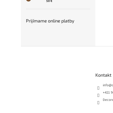
50 €
Prijímame online platby
Z
á
p
ä
t
Kontakt
i
e
info
@
+421 9
Decor