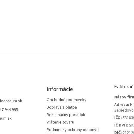
Fakturač
Informácie
Názov fir
Obchodné podmienky
decoreum.sk
Adresa:
Hl
Doprava a platba
47 944 995
Zábiedovo
Reklamačný poriadok
IČO:
53183
eum.sk
Vrátenie tovaru
IČ DPH:
SK
Podmienky ochrany osobných
DIČ:
21212