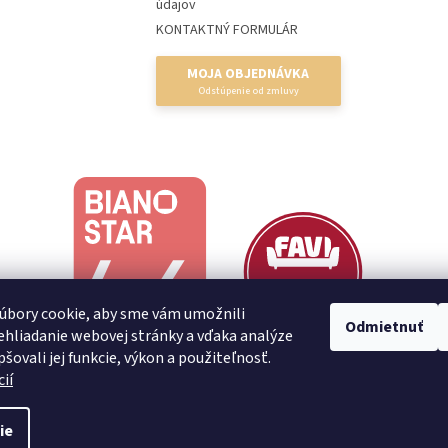
údajov
KONTAKTNÝ FORMULÁR
MOJA OBJEDNÁVKA
úbory cookie, aby sme vám umožnili
Odmietnuť
hliadanie webovej stránky a vďaka analýze
šovali jej funkcie, výkon a použiteľnosť.
ií
ie