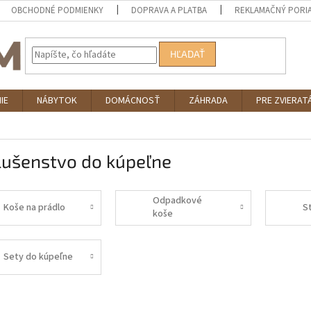
OBCHODNÉ PODMIENKY
DOPRAVA A PLATBA
REKLAMAČNÝ PORI
HĽADAŤ
IE
NÁBYTOK
DOMÁCNOSŤ
ZÁHRADA
PRE ZVIERAT
lušenstvo do kúpeľne
Odpadkové
Koše na prádlo
S
koše
Sety do kúpeľne