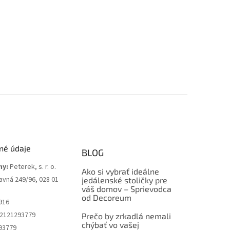
né údaje
BLOG
my:
Peterek, s. r. o.
Ako si vybrať ideálne
avná 249/96, 028 01
jedálenské stoličky pre
váš domov – Sprievodca
od Decoreum
916
2121293779
Prečo by zrkadlá nemali
chýbať vo vašej
93779