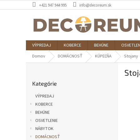
Prejsť
+421 947 944 995
info@decoreum.sk
na
obsah
VÝPREDAJ
KOBERCE
BEHÚNE
OSVETLEN
Domov
DOMÁCNOSŤ
KÚPEĽŇA
Stojany
B
Sto
o
Preskočiť
č
Kategórie
kategórie
n
ý
VÝPREDAJ
p
KOBERCE
a
BEHÚNE
n
e
OSVETLENIE
l
NÁBYTOK
DOMÁCNOSŤ