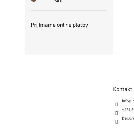
50 €
Prijímame online platby
Z
á
p
ä
t
Kontakt
i
e
info
@
+421 9
Decor