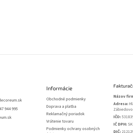
Fakturač
Informácie
Názov fir
Obchodné podmienky
decoreum.sk
Adresa:
Hl
Doprava a platba
47 944 995
Zábiedovo
Reklamačný poriadok
IČO:
53183
eum.sk
Vrátenie tovaru
IČ DPH:
SK
Podmienky ochrany osobných
DIČ:
21212