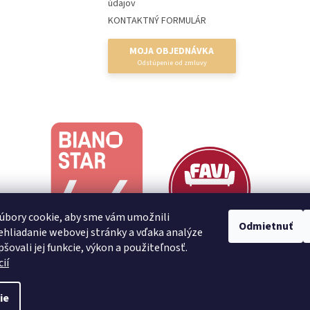
údajov
KONTAKTNÝ FORMULÁR
MOJA OBJEDNÁVKA
úbory cookie, aby sme vám umožnili
Odmietnuť
hliadanie webovej stránky a vďaka analýze
šovali jej funkcie, výkon a použiteľnosť.
ií
ie