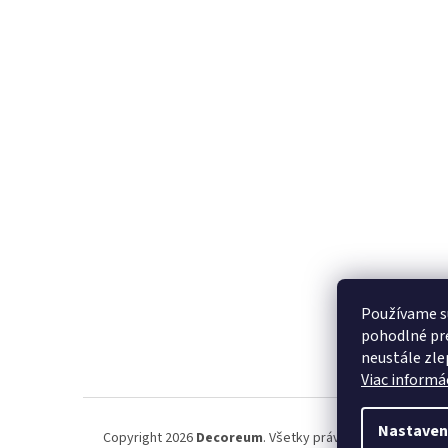
Používame s
pohodlné pre
neustále zlep
Viac informác
Nastaven
Copyright 2026
Decoreum
. Všetky práva vyhradené.