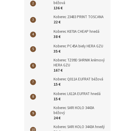
béžová
136 €
Koberec 23483 PRINT TOSCANA
22 €
Koberec K870A CHEAP hnedá
38 €
Koberec PC45A biely HERA GZU
35 €
Koberec TZ09D SHRNIK krémový
HERA GZU
167 €
Koberec Q011A EUFRAT béžová
15 €
Koberec L612A EUFRAT hnedá
15 €
Koberec SARI KOLO 3443A
béžový
24 €
Koberec SARI KOLO 3443A hnedý