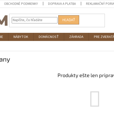
OBCHODNÉ PODMIENKY
DOPRAVA A PLATBA
REKLAMAČNÝ PORI
HĽADAŤ
IE
NÁBYTOK
DOMÁCNOSŤ
ZÁHRADA
PRE ZVIERAT
jany
Produkty ešte len pripr