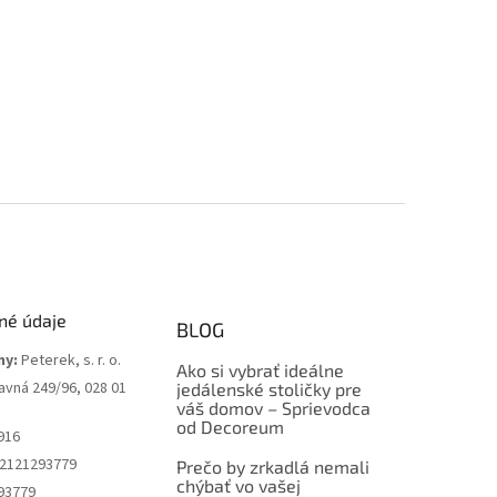
né údaje
BLOG
my:
Peterek, s. r. o.
Ako si vybrať ideálne
avná 249/96, 028 01
jedálenské stoličky pre
váš domov – Sprievodca
od Decoreum
916
2121293779
Prečo by zrkadlá nemali
chýbať vo vašej
93779