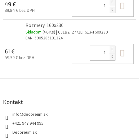
Do 
49 €
39,84 € bez DPH
Rozmery: 160x230
Skladom
(>6 Ks)
| C81B2F2771EF613-160X230
EAN:
5905285131324
Do 
61 €
49,59 € bez DPH
Z
á
p
ä
Kontakt
t
info
@
decoreum.sk
i
e
+421 947 944 995
Decoreum.sk