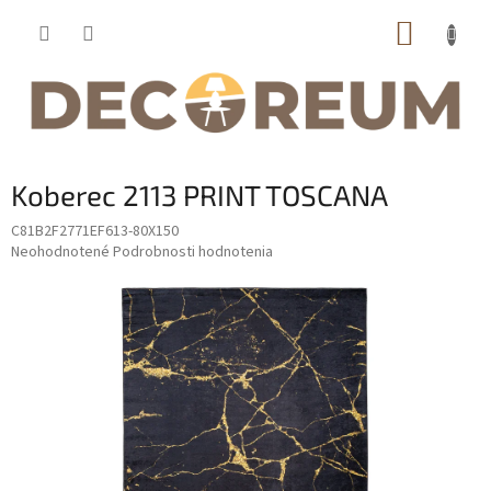
Prejsť
NÁKUP
na
obsah
KOŠÍK
Koberec 2113 PRINT TOSCANA
C81B2F2771EF613-80X150
Priemerné
Neohodnotené
Podrobnosti hodnotenia
hodnotenie
produktu
je
0,0
z
5
hviezdičiek.