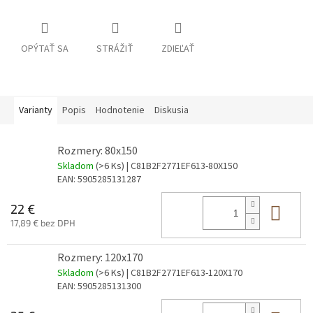
OPÝTAŤ SA
STRÁŽIŤ
ZDIEĽAŤ
Varianty
Popis
Hodnotenie
Diskusia
Rozmery: 80x150
Skladom
(>6 Ks)
| C81B2F2771EF613-80X150
EAN:
5905285131287
Do 
22 €
17,89 € bez DPH
Rozmery: 120x170
Skladom
(>6 Ks)
| C81B2F2771EF613-120X170
EAN:
5905285131300