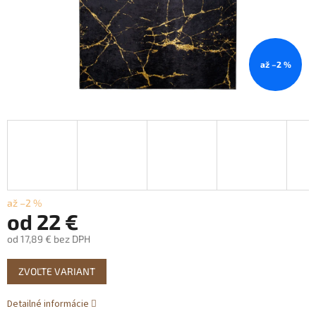
až –2 %
až –2 %
od
22 €
od
17,89 €
bez DPH
Jednotková
ZVOĽTE VARIANT
cena:
Detailné informácie