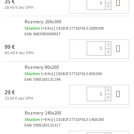
Do 
35 €
28,46 € bez DPH
Rozmery: 200x300
Skladom
(>6 Ks)
| C81B2F2771EF613-200X300
EAN:
8683950009037
Do 
99 €
80,49 € bez DPH
Rozmery: 80x200
Skladom
(>6 Ks)
| C81B2F2771EF613-80X200
EAN:
5905285131294
Do 
29 €
23,58 € bez DPH
Rozmery: 140x200
Skladom
(>6 Ks)
| C81B2F2771EF613-140X200
EAN:
5905285131317