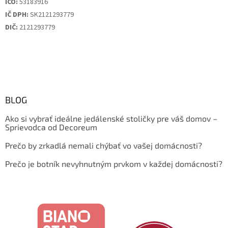
IČO:
53183916
IČ DPH:
SK2121293779
DIČ:
2121293779
BLOG
Ako si vybrať ideálne jedálenské stoličky pre váš domov –
Sprievodca od Decoreum
Prečo by zrkadlá nemali chýbať vo vašej domácnosti?
Prečo je botník nevyhnutným prvkom v každej domácnosti?