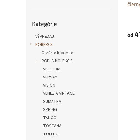
čier
t
v
o
Preskočiť
v
Kategórie
kategórie
4
od
VÝPREDAJ
KOBERCE
Okrúhle koberce
PODĽA KOLEKCIE
VICTORIA
VERSAY
VISION
VENEZIA VINTAGE
SUMATRA
SPRING
TANGO
TOSCANA
TOLEDO