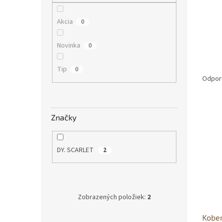
Akcia
0
Novinka
0
R
Tip
0
a
Odpor
d
e
V
n
Značky
ý
i
p
e
i
p
DY. SCARLET
2
s
r
p
o
r
d
o
u
d
k
Zobrazených položiek:
2
u
t
Kober
k
o