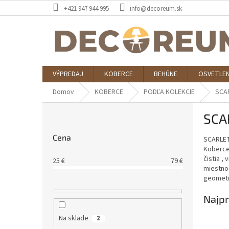
Prejsť
+421 947 944 995
info@decoreum.sk
na
obsah
VÝPREDAJ
KOBERCE
BEHÚNE
OSVETLEN
Domov
KOBERCE
PODĽA KOLEKCIE
SCA
B
SCA
o
č
Cena
SCARLET
n
Koberce 
ý
čistia ,
25
€
79
€
p
miestnos
a
geometr
n
e
Najpr
l
Na sklade
2