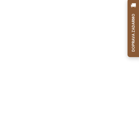
🚚
DOPRAVA ZADARMO