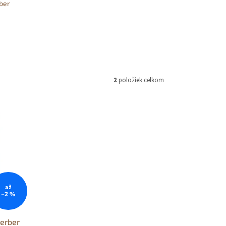
ber
2
položiek celkom
až
–2 %
erber