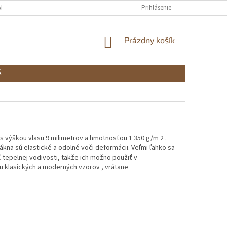
ADOK
VRÁTENIE TOVARU
PODMIENKY OCHRANY OSOBNÝCH ÚDAJOV
Prihlásenie
NÁKUPNÝ
Prázdny košík
KOŠÍK
Á
 výškou vlasu 9 milimetrov a hmotnosťou 1 350 g/m 2 .
kna sú elastické a odolné voči deformácii. Veľmi ľahko sa
 tepelnej vodivosti, takže ich možno použiť v
u klasických a moderných vzorov , vrátane