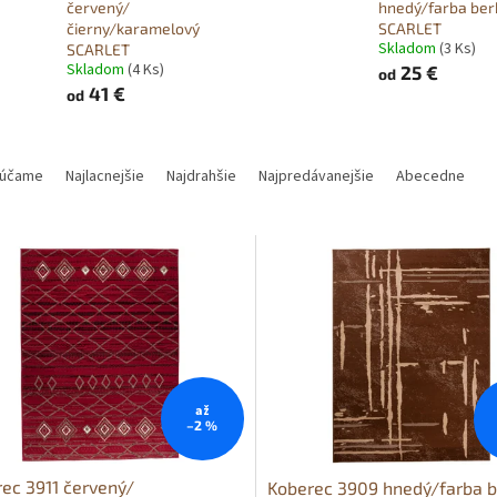
červený/
hnedý/farba ber
čierny/karamelový
SCARLET
Skladom
(3 Ks)
SCARLET
Skladom
(4 Ks)
25 €
od
41 €
od
účame
Najlacnejšie
Najdrahšie
Najpredávanejšie
Abecedne
až
–2 %
ec 3911 červený/
Koberec 3909 hnedý/farba b