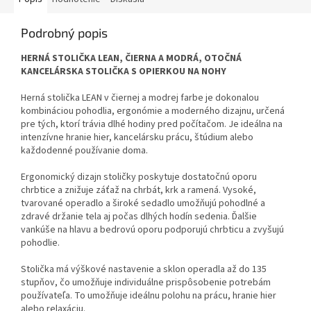
Podrobný popis
HERNÁ STOLIČKA LEAN, ČIERNA A MODRÁ, OTOČNÁ
KANCELÁRSKA STOLIČKA S OPIERKOU NA NOHY
Herná stolička LEAN v čiernej a modrej farbe je dokonalou
kombináciou pohodlia, ergonómie a moderného dizajnu, určená
pre tých, ktorí trávia dlhé hodiny pred počítačom. Je ideálna na
intenzívne hranie hier, kancelársku prácu, štúdium alebo
každodenné používanie doma.
Ergonomický dizajn stoličky poskytuje dostatočnú oporu
chrbtice a znižuje záťaž na chrbát, krk a ramená. Vysoké,
tvarované operadlo a široké sedadlo umožňujú pohodlné a
zdravé držanie tela aj počas dlhých hodín sedenia. Ďalšie
vankúše na hlavu a bedrovú oporu podporujú chrbticu a zvyšujú
pohodlie.
Stolička má výškové nastavenie a sklon operadla až do 135
stupňov, čo umožňuje individuálne prispôsobenie potrebám
používateľa. To umožňuje ideálnu polohu na prácu, hranie hier
alebo relaxáciu.