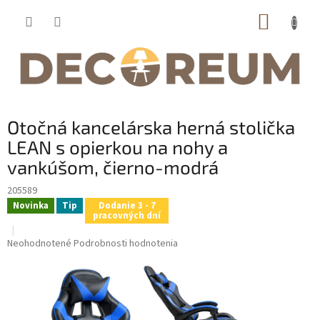
Prejsť
NÁKUP
na
obsah
KOŠÍK
Otočná kancelárska herná stolička
LEAN s opierkou na nohy a
vankúšom, čierno-modrá
205589
Novinka
Tip
Dodanie 3 - 7
pracovných dní
Priemerné
Neohodnotené
Podrobnosti hodnotenia
hodnotenie
produktu
je
0,0
z