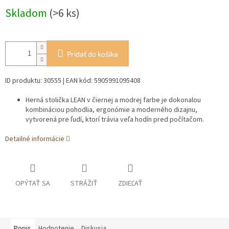
Jednotková
Skladom
(>6 ks)
cena:
Pridať do košíka
ID produktu: 30555 | EAN kód: 5905991095408
Herná stolička LEAN v čiernej a modrej farbe je dokonalou
kombináciou pohodlia, ergonómie a moderného dizajnu,
vytvorená pre ľudí, ktorí trávia veľa hodín pred počítačom.
Detailné informácie
OPÝTAŤ SA
STRÁŽIŤ
ZDIEĽAŤ
Popis
Hodnotenie
Diskusia