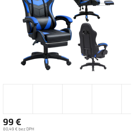
5
hviezdičiek.
99 €
80,49 € bez DPH