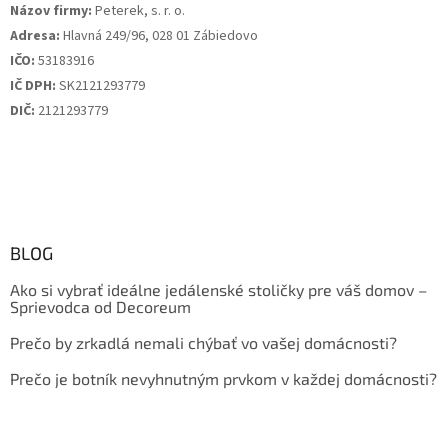
Názov firmy:
Peterek, s. r. o.
Adresa:
Hlavná 249/96, 028 01 Zábiedovo
IČO:
53183916
IČ DPH:
SK2121293779
DIČ:
2121293779
BLOG
Ako si vybrať ideálne jedálenské stoličky pre váš domov –
Sprievodca od Decoreum
Prečo by zrkadlá nemali chýbať vo vašej domácnosti?
Prečo je botník nevyhnutným prvkom v každej domácnosti?