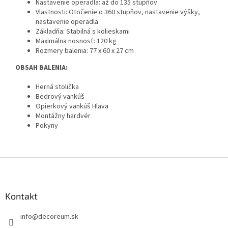
Nastavenie operadla: až do 135 stupňov
Vlastnosti: Otočenie o 360 stupňov, nastavenie výšky,
nastavenie operadla
Základňa: Stabilná s kolieskami
Maximálna nosnosť: 120 kg
Rozmery balenia: 77 x 60 x 27 cm
OBSAH BALENIA:
Herná stolička
Bedrový vankúš
Opierkový vankúš Hlava
Montážny hardvér
Pokyny
Z
á
p
ä
Kontakt
t
info
@
decoreum.sk
i