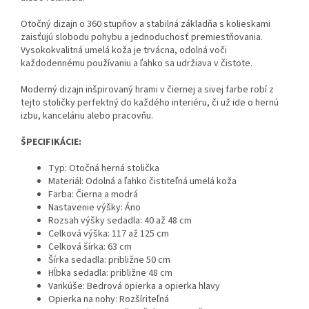
Otočný dizajn o 360 stupňov a stabilná základňa s kolieskami
zaisťujú slobodu pohybu a jednoduchosť premiestňovania.
Vysokokvalitná umelá koža je trvácna, odolná voči
každodennému používaniu a ľahko sa udržiava v čistote.
Moderný dizajn inšpirovaný hrami v čiernej a sivej farbe robí z
tejto stoličky perfektný do každého interiéru, či už ide o hernú
izbu, kanceláriu alebo pracovňu.
ŠPECIFIKÁCIE:
Typ: Otočná herná stolička
Materiál: Odolná a ľahko čistiteľná umelá koža
Farba: Čierna a modrá
Nastavenie výšky: Áno
Rozsah výšky sedadla: 40 až 48 cm
Celková výška: 117 až 125 cm
Celková šírka: 63 cm
Šírka sedadla: približne 50 cm
Hĺbka sedadla: približne 48 cm
Vankúše: Bedrová opierka a opierka hlavy
Opierka na nohy: Rozšíriteľná