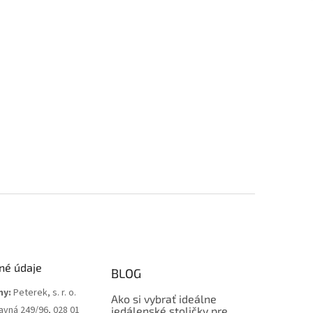
né údaje
BLOG
my:
Peterek, s. r. o.
Ako si vybrať ideálne
avná 249/96, 028 01
jedálenské stoličky pre