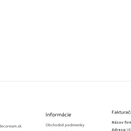
Fakturač
Informácie
Názov fir
Obchodné podmienky
decoreum.sk
Adresa:
Hl