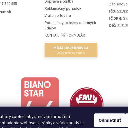
Doprava a platba
47 944 995
Zábiedovo
Reklamačný poriadok
IČO:
53183
eum.sk
Vrátenie tovaru
IČ DPH:
SK
Podmienky ochrany osobných
DIČ:
21212
údajov
KONTAKTNÝ FORMULÁR
MOJA OBJEDNÁVKA
úbory cookie, aby sme vám umožnili
Odmietnuť
hliadanie webovej stránky a vďaka analýze