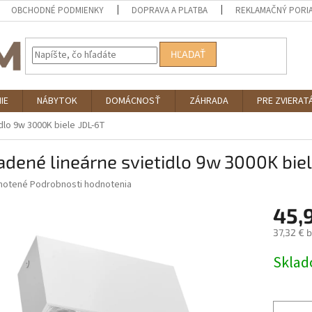
OBCHODNÉ PODMIENKY
DOPRAVA A PLATBA
REKLAMAČNÝ PORI
HĽADAŤ
IE
NÁBYTOK
DOMÁCNOSŤ
ZÁHRADA
PRE ZVIERAT
dlo 9w 3000K biele JDL-6T
adené lineárne svietidlo 9w 3000K bie
né
notené
Podrobnosti hodnotenia
nie
45,
u
37,32 € 
Jednotk
Skla
cena:
iek.