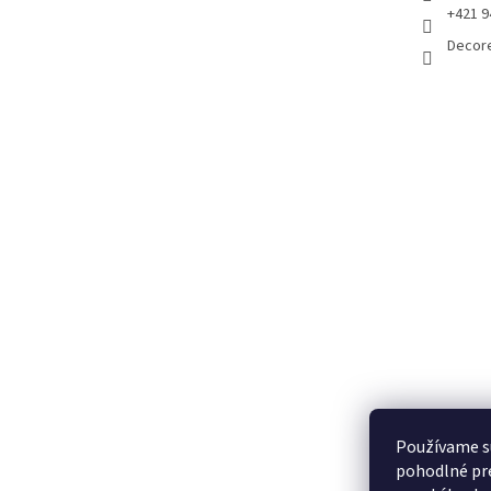
+421 9
Decor
Používame s
pohodlné pre