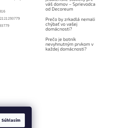
váš domov – Sprievodca
od Decoreum
916
2121293779
Prečo by zrkadlá nemali
chýbať vo vašej
93779
domácnosti?
Prečo je botník
nevyhnutným prvkom v
každej domácnosti?
Súhlasím