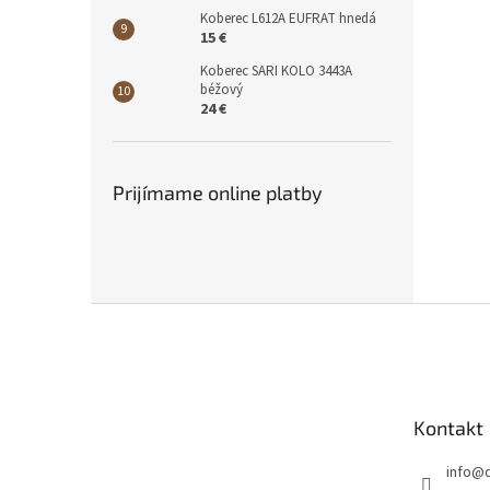
Koberec L612A EUFRAT hnedá
15 €
Koberec SARI KOLO 3443A
béžový
24 €
Prijímame online platby
Z
á
p
ä
t
Kontakt
i
e
info
@