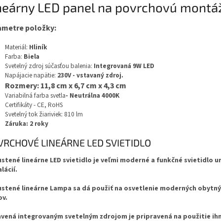
neárny LED panel na povrchovú montá
ametre položky:
Materiál:
Hliník
Farba:
Biela
Svetelný zdroj súčasťou balenia:
Integrovaná 9W LED
Napájacie napätie:
230V - vstavaný zdroj.
Rozmery: 11,8 cm x 6,7 cm x 4,3 cm
Variabilná farba svetla
- Neutrálna 4000K
Certifikáty - CE, RoHS
Svetelný tok žiariviek: 810 lm
Záruka: 2 roky
VRCHOVÉ LINEÁRNE LED SVIETIDLO
stené lineárne LED svietidlo je veľmi moderné a funkčné svietidlo u
lácií.
stené lineárne Lampa sa dá použiť na osvetlenie moderných obytnýc
v.
vená integrovaným svetelným zdrojom je pripravená na použitie ihne