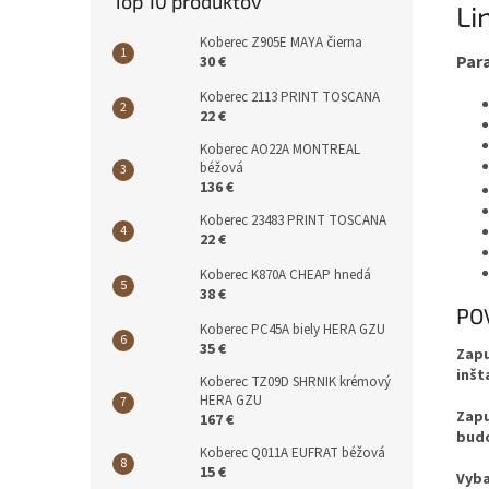
Top 10 produktov
Li
Koberec Z905E MAYA čierna
Par
30 €
Koberec 2113 PRINT TOSCANA
22 €
Koberec AO22A MONTREAL
béžová
136 €
Koberec 23483 PRINT TOSCANA
22 €
Koberec K870A CHEAP hnedá
38 €
PO
Koberec PC45A biely HERA GZU
35 €
Zapu
inšta
Koberec TZ09D SHRNIK krémový
HERA GZU
Zapu
167 €
budo
Koberec Q011A EUFRAT béžová
15 €
Vyba