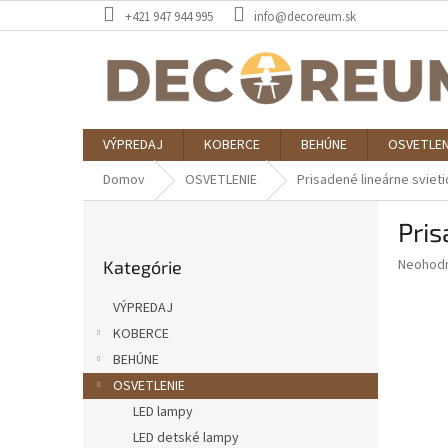
Prejsť
+421 947 944 995
info@decoreum.sk
na
obsah
VÝPREDAJ
KOBERCE
BEHÚNE
OSVETLEN
Domov
OSVETLENIE
Prisadené lineárne svieti
B
Pris
o
Preskočiť
č
Priemer
Neohod
Kategórie
kategórie
n
hodnote
ý
produkt
VÝPREDAJ
p
je
KOBERCE
0,0
a
z
BEHÚNE
n
5
e
OSVETLENIE
hviezdič
l
LED lampy
LED detské lampy