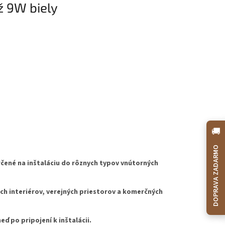
ž 9W biely
🚚
DOPRAVA ZADARMO
rčené na inštaláciu do rôznych typov vnútorných
h interiérov, verejných priestorov a komerčných
ď po pripojení k inštalácii.