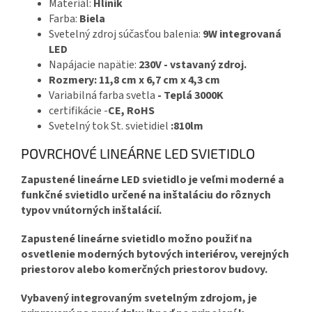
Materiál:
Hliník
Farba:
Biela
Svetelný zdroj súčasťou balenia:
9W integrovaná
LED
Napájacie napätie:
230V - vstavaný zdroj.
Rozmery: 11,8 cm x 6,7 cm x 4,3 cm
Variabilná farba svetla
- Teplá 3000K
certifikácie -
CE, RoHS
Svetelný tok St. svietidiel
:810lm
POVRCHOVÉ LINEÁRNE LED SVIETIDLO
Zapustené lineárne LED svietidlo je veľmi moderné a
funkčné svietidlo určené na inštaláciu do rôznych
typov vnútorných inštalácií.
Zapustené lineárne svietidlo možno použiť na
osvetlenie moderných bytových interiérov, verejných
priestorov alebo komerčných priestorov budovy.
Vybavený integrovaným svetelným zdrojom, je