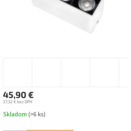
45,90 €
37,32 € bez DPH
Jednotková
Skladom
(>6 ks)
cena: