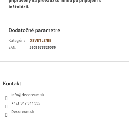
pripravený na prevádzku ihneď po pripojení k
inštalácii.
Dodatočné parametre
Kategória
:
OSVETLENIE
EAN
:
5903678826086
Z
á
p
ä
Kontakt
t
info
@
decoreum.sk
i
e
+421 947 944 995
Decoreum.sk