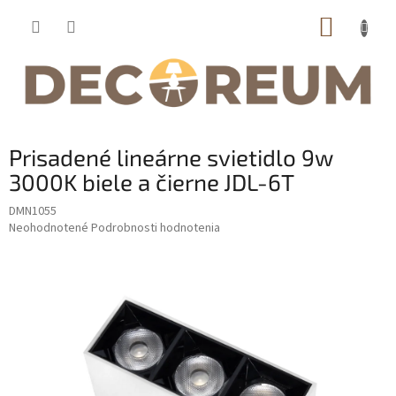
Prejsť
NÁKUP
na
obsah
KOŠÍK
Prisadené lineárne svietidlo 9w
3000K biele a čierne JDL-6T
DMN1055
Priemerné
Neohodnotené
Podrobnosti hodnotenia
hodnotenie
produktu
je
0,0
z
5
hviezdičiek.