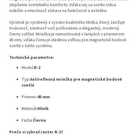
zlepšenie svetelného komfortu. Vďaka nej sa svetlo stáva
mäkším a miestnosť získava na funkčnosti a estetike.
Výrobok je vyrobený z vysoko kvalitného hliníka, ktorý zaisťuje
trvácnosť, odolnosť voči poškodeniu a elegantný, moderný
čierny vzhľad. Mriežka je namontovaná v lampách s priemerom
45 mm, vďaka čomu je ideálnou voľbou pre magnetické bodové
svetlá z tohto systému.
Technické parametre:
Model:
R-2
Typ:
Antireflexná mriežka pre magnetické bodové
svetlá
Priemer:
45 mm
Materiál:
Hliník
Farba:
Čierna
Prečo si vybrať raster R-2?