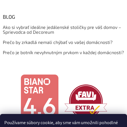
BLOG
Ako si vybrať ideálne jedálenské stoličky pre váš domov –
Sprievodca od Decoreum
Prečo by zrkadlá nemali chýbať vo vašej domácnosti?
Prečo je botník nevyhnutným prvkom v každej domácnosti?
Používame súbory cookie, aby sme vám umožnili pohodlné