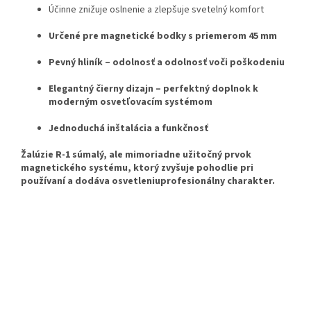
Účinne znižuje oslnenie a zlepšuje svetelný komfort
Určené pre magnetické bodky s priemerom 45 mm
Pevný hliník
– odolnosť a odolnosť voči poškodeniu
Elegantný čierny dizajn
– perfektný doplnok k
moderným osvetľovacím systémom
Jednoduchá inštalácia a funkčnosť
Žalúzie R-1 sú
malý, ale mimoriadne užitočný prvok
magnetického systému, ktorý zvyšuje pohodlie pri
používaní a dodáva osvetleniu
profesionálny charakter
.
PRIDAŤ HODNOTENIE