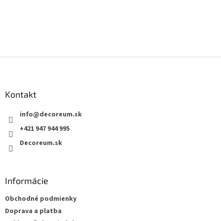
Buďte prvý, kto napíše príspevok k tejto položke.
PRIDAŤ KOMENTÁR
Z
á
p
ä
Kontakt
t
info
@
decoreum.sk
i
e
+421 947 944 995
Decoreum.sk
Informácie
Obchodné podmienky
Doprava a platba