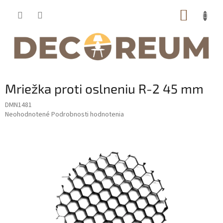
Prejsť
NÁKUP
na
obsah
KOŠÍK
Mriežka proti oslneniu R-2 45 mm
DMN1481
Priemerné
Neohodnotené
Podrobnosti hodnotenia
hodnotenie
produktu
je
0,0
z
5
hviezdičiek.