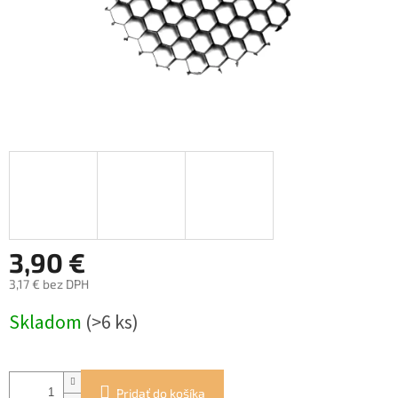
3,90 €
3,17 € bez DPH
Jednotková
Skladom
(>6 ks)
cena:
Pridať do košíka