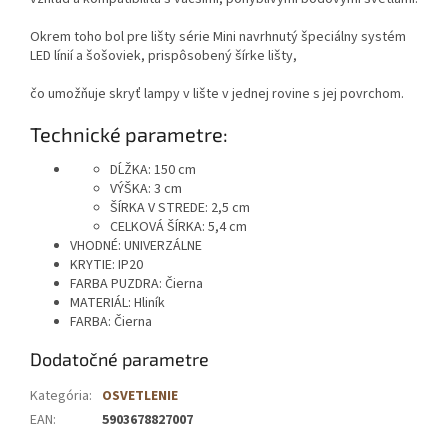
Okrem toho bol pre lišty série Mini navrhnutý špeciálny systém
LED línií a šošoviek, prispôsobený šírke lišty,
čo umožňuje skryť lampy v lište v jednej rovine s jej povrchom.
Technické parametre:
DĹŽKA: 150 cm
VÝŠKA: 3 cm
ŠÍRKA V STREDE: 2,5 cm
CELKOVÁ ŠÍRKA: 5,4 cm
VHODNÉ: UNIVERZÁLNE
KRYTIE: IP20
FARBA PUZDRA: Čierna
MATERIÁL: Hliník
FARBA: Čierna
Dodatočné parametre
Kategória
:
OSVETLENIE
EAN
:
5903678827007