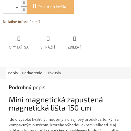
Pridať do košíka
Detailné informácie
OPÝTAŤ SA
STRÁŽIŤ
ZDIEĽAŤ
Popis
Hodnotenie
Diskusia
Podrobný popis
Mini magnetická zapustená
magnetická lišta 150 cm
Ide o vysoko kvalitný, moderný a dizajnový produkt s tenkým a
kompaktným puzdrom, ktorého výhodou okrem veľkosti je aj
vzhľad a kompatibilita s väčšími, pohyblivými bodovými svetlami.