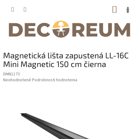
Prejsť
NÁKUP
na
obsah
KOŠÍK
Magnetická lišta zapustená LL-16C
Mini Magnetic 150 cm čierna
DMN1173
Priemerné
Neohodnotené
Podrobnosti hodnotenia
hodnotenie
produktu
je
0,0
z
5
hviezdičiek.