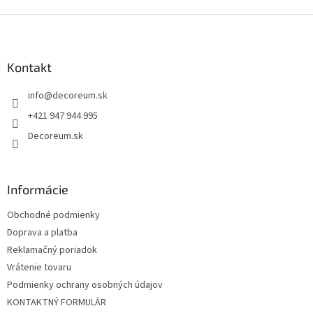
Z
á
p
ä
Kontakt
t
info
@
decoreum.sk
i
e
+421 947 944 995
Decoreum.sk
Informácie
Obchodné podmienky
Doprava a platba
Reklamačný poriadok
Vrátenie tovaru
Podmienky ochrany osobných údajov
KONTAKTNÝ FORMULÁR