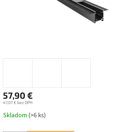
57,90 €
47,07 € bez DPH
Jednotková
Skladom
(>6 ks)
cena: