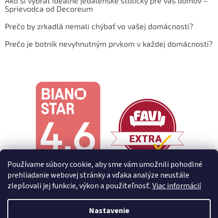
Ako si vybrať ideálne jedálenské stoličky pre váš domov –
Sprievodca od Decoreum
Prečo by zrkadlá nemali chýbať vo vašej domácnosti?
Prečo je botník nevyhnutným prvkom v každej domácnosti?
Používame súbory cookie, aby sme vám umožnili pohodlné
prehliadanie webovej stránky a vďaka analýze neustále
zlepšovali jej funkcie, výkon a použiteľnosť.
Viac informácií
Nastavenie
Vytvoril Shoptet