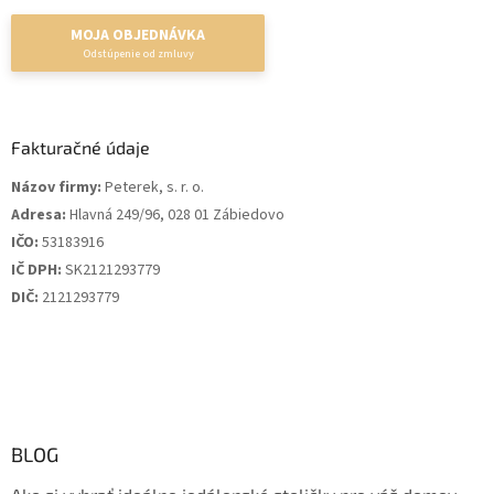
MOJA OBJEDNÁVKA
Fakturačné údaje
Názov firmy:
Peterek, s. r. o.
Adresa:
Hlavná 249/96, 028 01 Zábiedovo
IČO:
53183916
IČ DPH:
SK2121293779
DIČ:
2121293779
BLOG