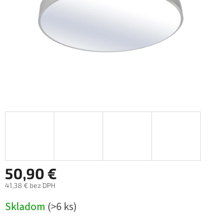
50,90 €
41,38 € bez DPH
Jednotková
Skladom
(>6 ks)
cena: