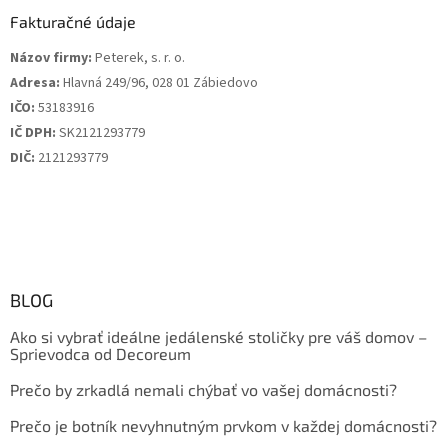
Fakturačné údaje
Názov firmy:
Peterek, s. r. o.
Adresa:
Hlavná 249/96, 028 01 Zábiedovo
IČO:
53183916
IČ DPH:
SK2121293779
DIČ:
2121293779
BLOG
Ako si vybrať ideálne jedálenské stoličky pre váš domov –
Sprievodca od Decoreum
Prečo by zrkadlá nemali chýbať vo vašej domácnosti?
Prečo je botník nevyhnutným prvkom v každej domácnosti?