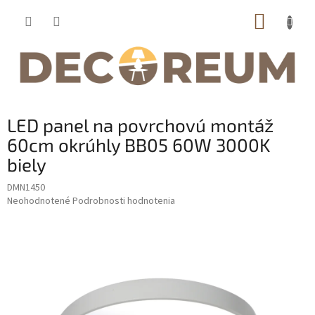
Prejsť
NÁKUP
na
obsah
KOŠÍK
LED panel na povrchovú montáž
60cm okrúhly BB05 60W 3000K
biely
DMN1450
Priemerné
Neohodnotené
Podrobnosti hodnotenia
hodnotenie
produktu
je
0,0
z
5
hviezdičiek.