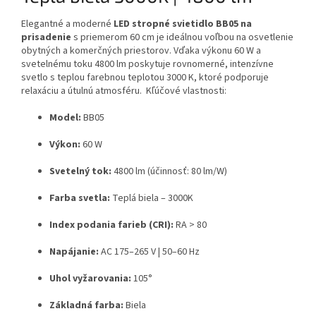
Elegantné a moderné
LED stropné svietidlo BB05 na
prisadenie
s priemerom 60 cm je ideálnou voľbou na osvetlenie
obytných a komerčných priestorov. Vďaka výkonu 60 W a
svetelnému toku 4800 lm poskytuje rovnomerné, intenzívne
svetlo s teplou farebnou teplotou 3000 K, ktoré podporuje
relaxáciu a útulnú atmosféru. Kľúčové vlastnosti:
Model:
BB05
Výkon:
60 W
Svetelný tok:
4800 lm (účinnosť: 80 lm/W)
Farba svetla:
Teplá biela – 3000K
Index podania farieb (CRI):
RA > 80
Napájanie:
AC 175–265 V | 50–60 Hz
Uhol vyžarovania:
105°
Základná farba:
Biela