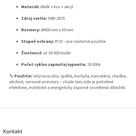
Materiál:
Hliník + kov + akryl
Zdroj svetla:
SMD 2835
Rozmery:
Ø600 mm x 50 mm
Stupeň ochrany:
IP20 – pre vnútorné použitie
Životnosť:
až 30 000 hodín
Počet cyklov zapnutia/vypnutia:
20 000x
🔧
Použitie:
obývacia izba, spálňa, kuchyňa, kancelária, chodba,
obchod, servisné priestory – všade tam, kde je potrebné
efektívne, estetické a energeticky úsporné osvetlenie dôležité.
Z
á
p
ä
Kontakt