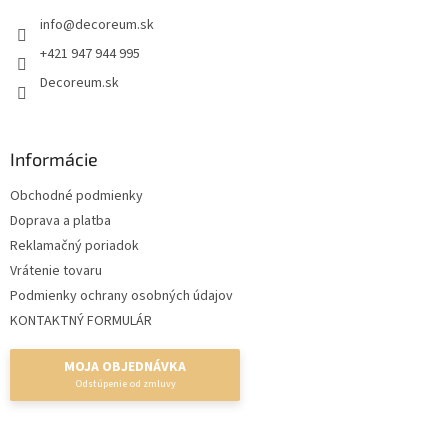
t
info
@
decoreum.sk
i
e
+421 947 944 995
Decoreum.sk
Informácie
Obchodné podmienky
Doprava a platba
Reklamačný poriadok
Vrátenie tovaru
Podmienky ochrany osobných údajov
KONTAKTNÝ FORMULÁR
MOJA OBJEDNÁVKA