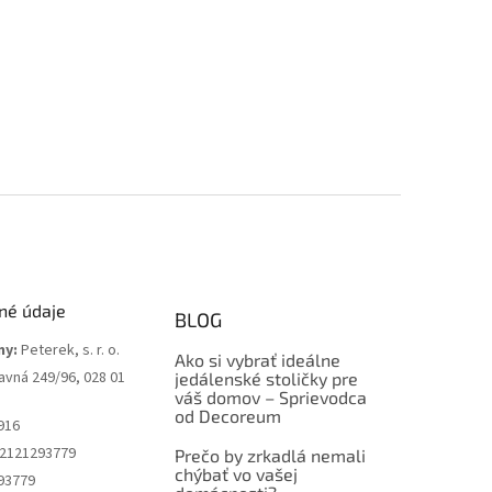
né údaje
BLOG
my:
Peterek, s. r. o.
Ako si vybrať ideálne
avná 249/96, 028 01
jedálenské stoličky pre
váš domov – Sprievodca
od Decoreum
916
2121293779
Prečo by zrkadlá nemali
chýbať vo vašej
93779