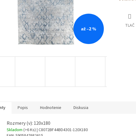
TLAČ
až –2 %
nty
Popis
Hodnotenie
Diskusia
Rozmery (v): 120x180
Skladom
(>6 Ks)
| C8072BF44BD4301-120X180
EAN:
5905847682615