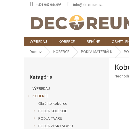
Prejsť
+421 947 944 995
info@decoreum.sk
na
obsah
VÝPREDAJ
KOBERCE
BEHÚNE
OSVETLEN
Domov
KOBERCE
PODĽA MATERIÁLU
PO
B
Kob
o
Preskočiť
č
Priemer
Neohod
Kategórie
kategórie
n
hodnote
ý
produkt
VÝPREDAJ
p
je
KOBERCE
0,0
a
z
Okrúhle koberce
n
5
e
PODĽA KOLEKCIE
hviezdič
l
PODĽA TVARU
PODĽA VÝŠKY VLASU