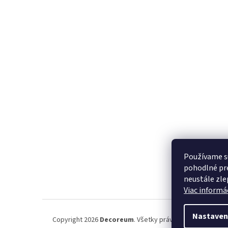
Používame s
pohodlné pre
neustále zlep
Viac informác
Nastaven
Copyright 2026
Decoreum
. Všetky práva vyhradené.