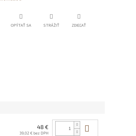
OPÝTAŤ SA
STRÁŽIŤ
ZDIEĽAŤ
Do košíka
48 €
39,02 € bez DPH