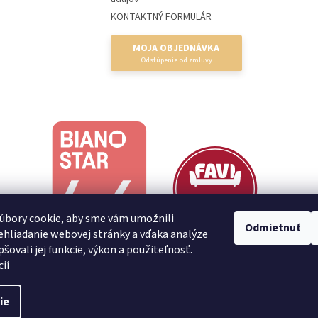
KONTAKTNÝ FORMULÁR
MOJA OBJEDNÁVKA
úbory cookie, aby sme vám umožnili
Odmietnuť
hliadanie webovej stránky a vďaka analýze
šovali jej funkcie, výkon a použiteľnosť.
ií
ie