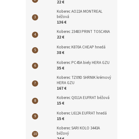
22 €
Koberec AO22A MONTREAL
béžová
136 €
Koberec 23483 PRINT TOSCANA
22 €
Koberec K870A CHEAP hnedá
38 €
Koberec PC45A biely HERA GZU
35 €
Koberec TZ09D SHRNIK krémový
HERA GZU
167 €
Koberec Q011A EUFRAT béžová
15 €
Koberec L612A EUFRAT hnedá
15 €
Koberec SARI KOLO 3443A
béžový