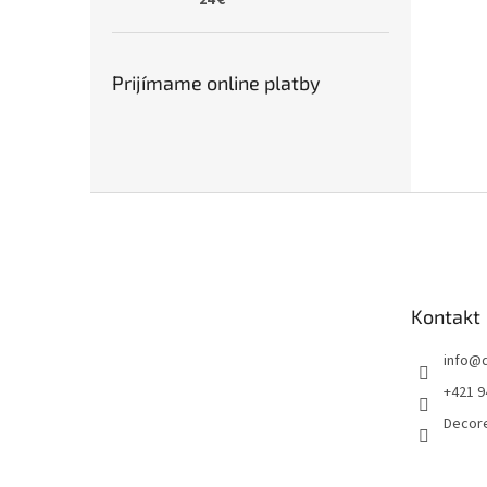
24 €
Prijímame online platby
Z
á
p
ä
t
Kontakt
i
e
info
@
+421 9
Decor