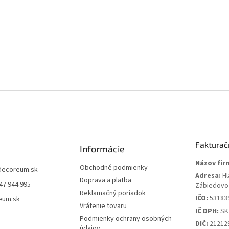
Fakturač
Informácie
Názov fir
Obchodné podmienky
decoreum.sk
Adresa:
Hl
Doprava a platba
47 944 995
Zábiedovo
Reklamačný poriadok
IČO:
53183
eum.sk
Vrátenie tovaru
IČ DPH:
SK
Podmienky ochrany osobných
DIČ:
21212
údajov