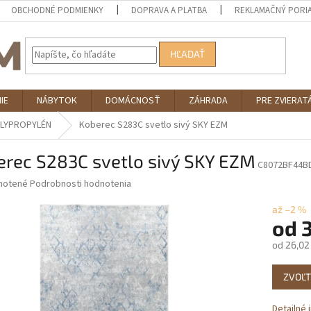
OBCHODNÉ PODMIENKY
DOPRAVA A PLATBA
REKLAMAČNÝ PORI
HĽADAŤ
IE
NÁBYTOK
DOMÁCNOSŤ
ZÁHRADA
PRE ZVIERAT
LYPROPYLÉN
Koberec S283C svetlo sivý SKY EZM
erec S283C svetlo sivý SKY EZM
C8072BF44B
né
notené
Podrobnosti hodnotenia
nie
u
až –2 %
od
od
26,02
Jednotk
iek.
ZVOĽT
cena:
Detailné 