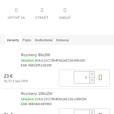
OPÝTAŤ SA
STRÁŽIŤ
ZDIEĽAŤ
Varianty
Popis
Hodnotenie
Diskusia
Rozmery: 80x200
Skladom
(6 Ks)
| ECC954FA82AE226-80X200
EAN:
8681895228209
Do 
23 €
18,70 € bez DPH
Rozmery: 100x250
Skladom
(3 Ks)
| ECC954FA82AE226-100X250
EAN:
8680401885950