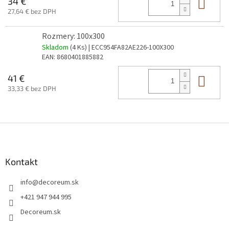
Do 
34 €
27,64 € bez DPH
Rozmery: 100x300
Skladom
(4 Ks)
| ECC954FA82AE226-100X300
EAN:
8680401885882
Do 
41 €
33,33 € bez DPH
Z
á
p
ä
Kontakt
t
info
@
decoreum.sk
i
e
+421 947 944 995
Decoreum.sk