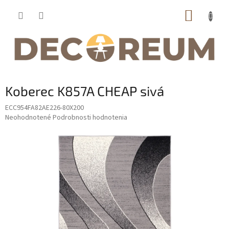
Prejsť
NÁKUP
na
obsah
KOŠÍK
Koberec K857A CHEAP sivá
ECC954FA82AE226-80X200
Priemerné
Neohodnotené
Podrobnosti hodnotenia
hodnotenie
produktu
je
0,0
z
5
hviezdičiek.