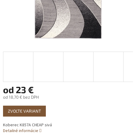
od
23 €
od
18,70 €
bez DPH
Jednotková
ZVOĽTE VARIANT
cena:
Koberec K857A CHEAP sivá
Detailné informácie