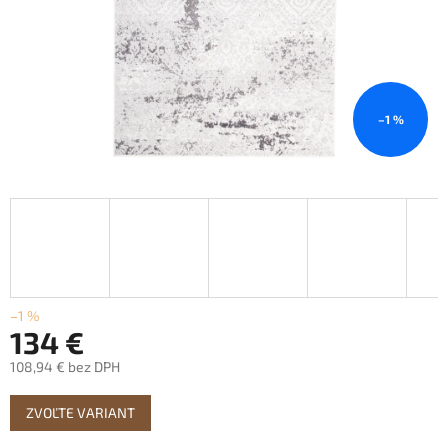
–1 %
–1 %
134 €
108,94 € bez DPH
Jednotková
ZVOĽTE VARIANT
cena: