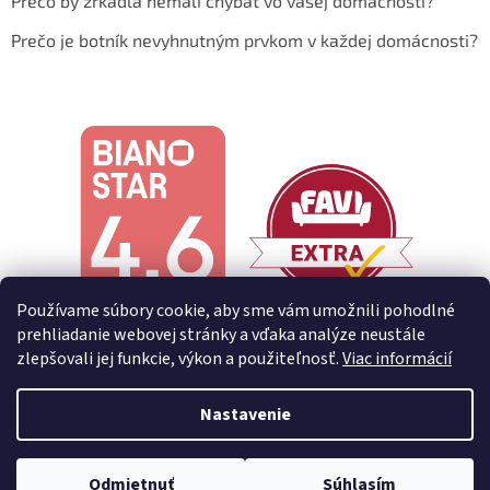
Prečo by zrkadlá nemali chýbať vo vašej domácnosti?
Prečo je botník nevyhnutným prvkom v každej domácnosti?
Používame súbory cookie, aby sme vám umožnili pohodlné
prehliadanie webovej stránky a vďaka analýze neustále
zlepšovali jej funkcie, výkon a použiteľnosť.
Viac informácií
Nastavenie
Vytvoril Shoptet
Odmietnuť
Súhlasím
Copyright 2026
Decoreum
. Všetky práva vyhradené.