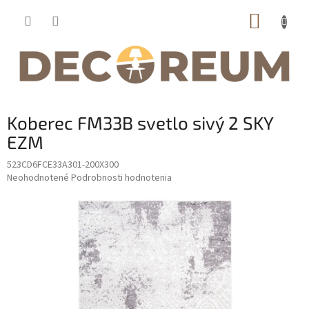
Prejsť
NÁKUP
na
obsah
KOŠÍK
Koberec FM33B svetlo sivý 2 SKY
EZM
523CD6FCE33A301-200X300
Priemerné
Neohodnotené
Podrobnosti hodnotenia
hodnotenie
produktu
je
0,0
z
5
hviezdičiek.