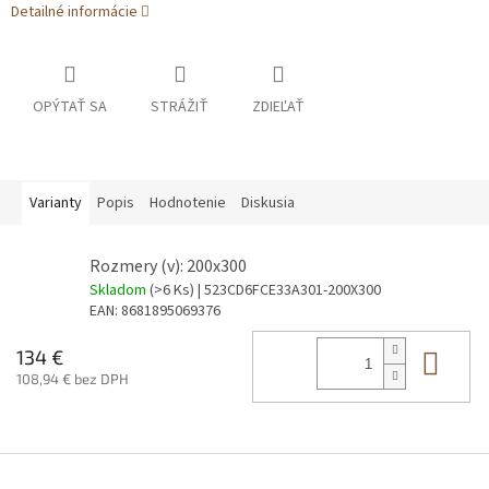
Detailné informácie
OPÝTAŤ SA
STRÁŽIŤ
ZDIEĽAŤ
Varianty
Popis
Hodnotenie
Diskusia
Rozmery (v): 200x300
Skladom
(>6 Ks)
| 523CD6FCE33A301-200X300
EAN:
8681895069376
Do 
134 €
108,94 € bez DPH
Z
á