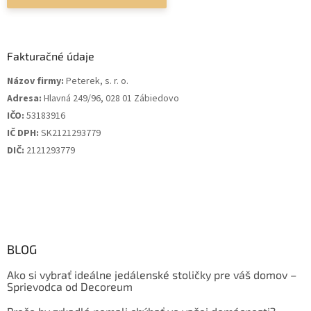
Fakturačné údaje
Názov firmy:
Peterek, s. r. o.
Adresa:
Hlavná 249/96, 028 01 Zábiedovo
IČO:
53183916
IČ DPH:
SK2121293779
DIČ:
2121293779
BLOG
Ako si vybrať ideálne jedálenské stoličky pre váš domov –
Sprievodca od Decoreum