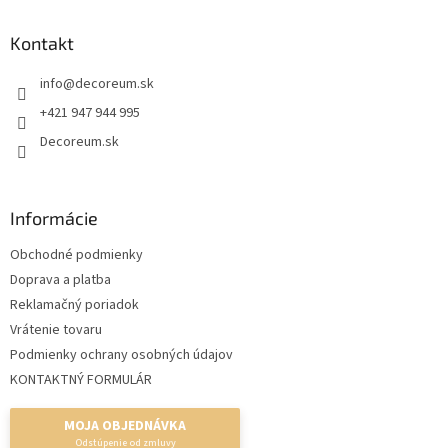
p
ä
Kontakt
t
info
@
decoreum.sk
i
e
+421 947 944 995
Decoreum.sk
Informácie
Obchodné podmienky
Doprava a platba
Reklamačný poriadok
Vrátenie tovaru
Podmienky ochrany osobných údajov
KONTAKTNÝ FORMULÁR
MOJA OBJEDNÁVKA