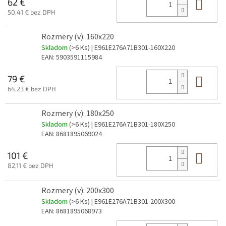
Do 
62 €
50,41 € bez DPH
Rozmery (v): 160x220
Skladom
(>6 Ks)
| E961E276A71B301-160X220
EAN:
5903591115984
Do 
79 €
64,23 € bez DPH
Rozmery (v): 180x250
Skladom
(>6 Ks)
| E961E276A71B301-180X250
EAN:
8681895069024
Do 
101 €
82,11 € bez DPH
Rozmery (v): 200x300
Skladom
(>6 Ks)
| E961E276A71B301-200X300
EAN:
8681895068973