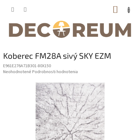
Prejsť
NÁKUP
na
obsah
KOŠÍK
Koberec FM28A sivý SKY EZM
E961E276A71B301-80X150
Priemerné
Neohodnotené
Podrobnosti hodnotenia
hodnotenie
produktu
je
0,0
z
5
hviezdičiek.