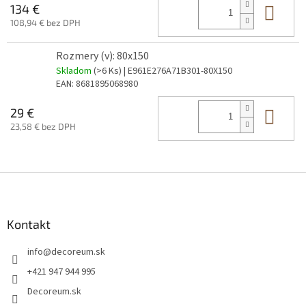
Do 
134 €
108,94 € bez DPH
Rozmery (v): 80x150
Skladom
(>6 Ks)
| E961E276A71B301-80X150
EAN:
8681895068980
Do 
29 €
23,58 € bez DPH
Z
á
p
ä
Kontakt
t
info
@
decoreum.sk
i
e
+421 947 944 995
Decoreum.sk