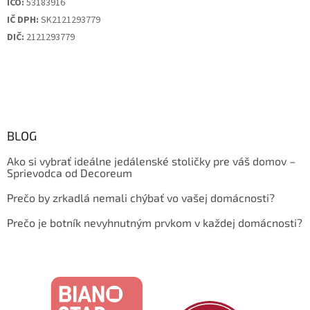
IČO:
53183916
IČ DPH:
SK2121293779
DIČ:
2121293779
BLOG
Ako si vybrať ideálne jedálenské stoličky pre váš domov –
Sprievodca od Decoreum
Prečo by zrkadlá nemali chýbať vo vašej domácnosti?
Prečo je botník nevyhnutným prvkom v každej domácnosti?