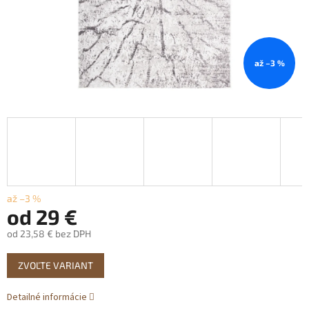
až –3 %
až –3 %
od
29 €
od
23,58 €
bez DPH
Jednotková
ZVOĽTE VARIANT
cena:
Detailné informácie