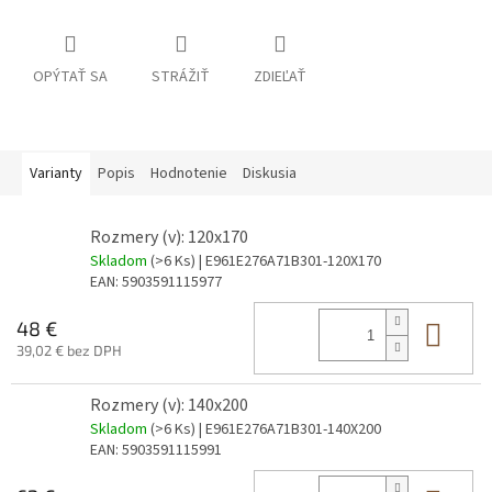
OPÝTAŤ SA
STRÁŽIŤ
ZDIEĽAŤ
Varianty
Popis
Hodnotenie
Diskusia
Rozmery (v): 120x170
Skladom
(>6 Ks)
| E961E276A71B301-120X170
EAN:
5903591115977
Do 
48 €
39,02 € bez DPH
Rozmery (v): 140x200
Skladom
(>6 Ks)
| E961E276A71B301-140X200
EAN:
5903591115991