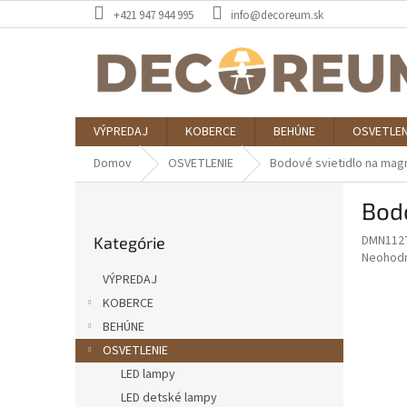
Prejsť
+421 947 944 995
info@decoreum.sk
na
obsah
VÝPREDAJ
KOBERCE
BEHÚNE
OSVETLEN
Domov
OSVETLENIE
Bodové svietidlo na magn
B
Bodo
o
Preskočiť
č
DMN112
Kategórie
kategórie
n
Priemer
Neohod
ý
hodnote
VÝPREDAJ
p
produkt
KOBERCE
je
a
0,0
BEHÚNE
n
z
e
OSVETLENIE
5
l
LED lampy
hviezdič
LED detské lampy