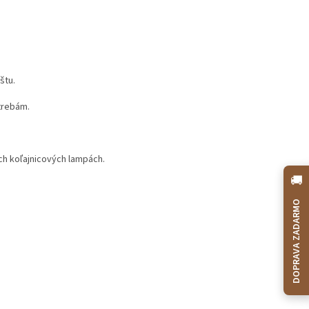
štu.
trebám.
ch koľajnicových lampách.
🚚
DOPRAVA ZADARMO