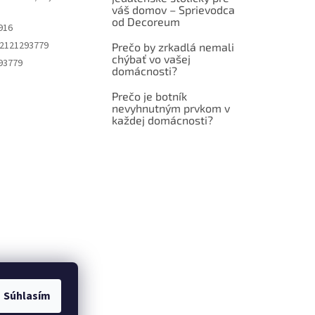
váš domov – Sprievodca
od Decoreum
916
2121293779
Prečo by zrkadlá nemali
chýbať vo vašej
93779
domácnosti?
Prečo je botník
nevyhnutným prvkom v
každej domácnosti?
Súhlasím