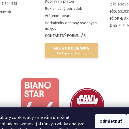
Doprava a platba
47 944 995
Zábiedovo
Reklamačný poriadok
IČO:
53183
eum.sk
Vrátenie tovaru
IČ DPH:
SK
Podmienky ochrany osobných
DIČ:
21212
údajov
KONTAKTNÝ FORMULÁR
MOJA OBJEDNÁVKA
úbory cookie, aby sme vám umožnili
Odmietnuť
hliadanie webovej stránky a vďaka analýze