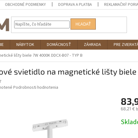
OBCHODNÉ PODMIENKY
DOPRAVA A PLATBA
REKLAMAČNÝ PORI
HĽADAŤ
IE
NÁBYTOK
DOMÁCNOSŤ
ZÁHRADA
PRE ZVIERAT
etické lišty biele 7W 4000K DDCX-B07 - TYP B
vé svietidlo na magnetické lišty bie
7
né
notené
Podrobnosti hodnotenia
nie
83,
u
68,21 € 
Jednotk
Skla
cena:
iek.