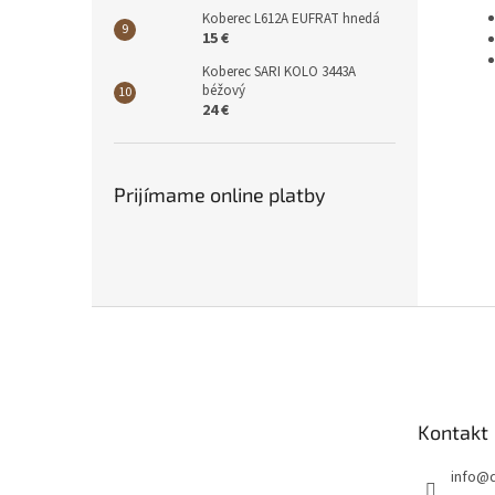
Koberec L612A EUFRAT hnedá
15 €
Koberec SARI KOLO 3443A
béžový
24 €
Prijímame online platby
Z
á
p
ä
t
Kontakt
i
e
info
@