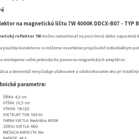
vé
lektor na magnetickú lištu 7W 4000K DDCX-B07 - TYP B
etický reflektor 7W
možno namontovať na povrchovú alebo zapustenú li
a použitiu konektorov si môžeme osvetlenie prispôsobiť individuálnym po
u montujeme veľmi jednoducho pomocou magnetických adaptérov.
alácia a demontáž nevyžaduje uťahovanie a odskrutkovanie ako pri tradičný
hnické parametre:
ŠÍRKA: 4,5 cm
VÝŠKA: 10,5 cm
VÝKON: 7W LED
SVETELNÝ TOK: 560 lm
FARBA SVETLA: Neutrálna 4000K
ZDROJ SVETLA: ÁNO
MIEŠACIA KAPACITA: Nie
NAPÄTIE: 48 V