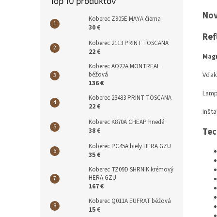
Top 10 produktov
No
Koberec Z905E MAYA čierna
30 €
Ref
Koberec 2113 PRINT TOSCANA
22 €
Magn
Koberec AO22A MONTREAL
Vďak
béžová
136 €
Lamp
Koberec 23483 PRINT TOSCANA
22 €
Inšt
Koberec K870A CHEAP hnedá
Tec
38 €
Koberec PC45A biely HERA GZU
35 €
Koberec TZ09D SHRNIK krémový
HERA GZU
167 €
Koberec Q011A EUFRAT béžová
15 €