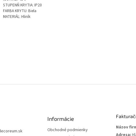
STUPENŇ KRYTIA: IP20
FARBA KRYTU: Biela
MATERIÁL: Hliník
Fakturač
Informácie
Názov fir
Obchodné podmienky
decoreum.sk
Adresa:
Hl