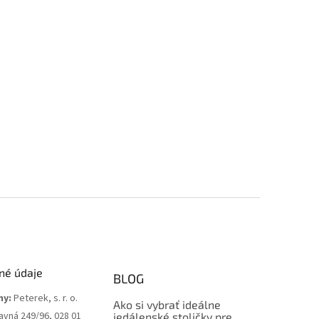
né údaje
BLOG
my:
Peterek, s. r. o.
Ako si vybrať ideálne
avná 249/96, 028 01
jedálenské stoličky pre