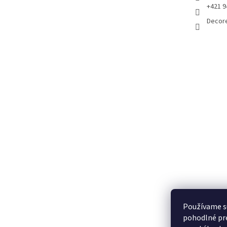
+421 9
Decor
Používame s
pohodlné pre