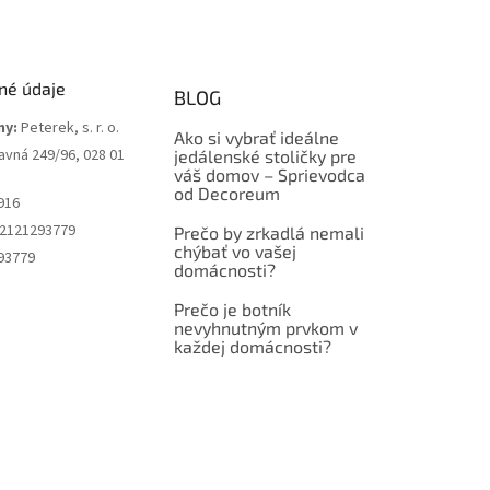
né údaje
BLOG
my:
Peterek, s. r. o.
Ako si vybrať ideálne
avná 249/96, 028 01
jedálenské stoličky pre
váš domov – Sprievodca
od Decoreum
916
2121293779
Prečo by zrkadlá nemali
chýbať vo vašej
93779
domácnosti?
Prečo je botník
nevyhnutným prvkom v
každej domácnosti?