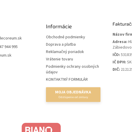
Fakturač
Informácie
Názov fir
Obchodné podmienky
decoreum.sk
Adresa:
Hl
Doprava a platba
47 944 995
Zábiedovo
Reklamačný poriadok
IČO:
53183
eum.sk
Vrátenie tovaru
IČ DPH:
SK
Podmienky ochrany osobných
DIČ:
21212
údajov
KONTAKTNÝ FORMULÁR
MOJA OBJEDNÁVKA