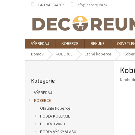
Prejsť
+421 947 944 995
info@decoreum.sk
na
obsah
VÝPREDAJ
KOBERCE
BEHÚNE
OSVETLEN
Domov
KOBERCE
Lacné koberce
Kober
B
Kob
o
Preskočiť
č
Priemer
Neohod
Kategórie
kategórie
n
hodnote
ý
produkt
VÝPREDAJ
p
je
KOBERCE
0,0
a
z
Okrúhle koberce
n
5
e
PODĽA KOLEKCIE
hviezdič
l
PODĽA TVARU
PODĽA VÝŠKY VLASU