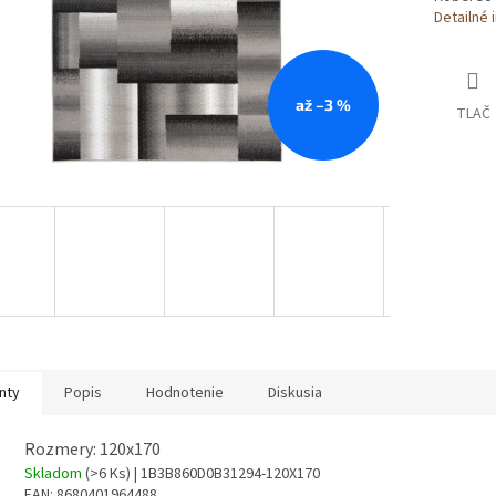
Detailné 
až –3 %
TLAČ
nty
Popis
Hodnotenie
Diskusia
Rozmery: 120x170
Skladom
(>6 Ks)
| 1B3B860D0B31294-120X170
EAN:
8680401964488