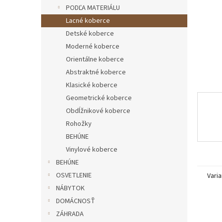
PODĽA MATERIÁLU
Lacné koberce
Detské koberce
Moderné koberce
Orientálne koberce
Abstraktné koberce
Klasické koberce
Geometrické koberce
Obdĺžnikové koberce
Rohožky
BEHÚNE
Vinylové koberce
BEHÚNE
OSVETLENIE
Varia
NÁBYTOK
DOMÁCNOSŤ
ZÁHRADA