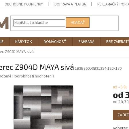
OBCHODNÉ PODMIENKY
DOPRAVA A PLATBA
REKLAMAČNÝ PORI
HĽADAŤ
IE
NÁBYTOK
DOMÁCNOSŤ
ZÁHRADA
PRE ZVIERAT
ec Z904D MAYA sivá
erec Z904D MAYA sivá
1B3B860D0B31294-120X170
né
notené
Podrobnosti hodnotenia
nie
u
až –3 %
od
od
24,39
Jednotk
iek.
ZVOĽT
cena:
Koberec 