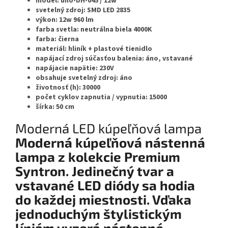
model:
uno-bH-045 / 12w
svetelný zdroj:
SMD LED 2835
výkon:
12w 960 lm
farba svetla:
neutrálna biela 4000K
farba:
čierna
materiál:
hliník + plastové tienidlo
napájací zdroj súčasťou balenia:
áno, vstavané
napájacie napätie:
230V
obsahuje svetelný zdroj:
áno
životnosť (h): 30000
počet cyklov zapnutia / vypnutia:
15000
šírka:
50 cm
Moderná LED kúpeľňová lampa
Moderná kúpeľňová nástenná
lampa z kolekcie Premium
Syntron. Jedinečný tvar a
vstavané LED diódy sa hodia
do každej miestnosti. Vďaka
jednoduchým štylistickým
líniám vyzerá nástenné