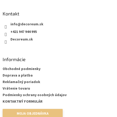
á
p
ä
Kontakt
t
info
@
decoreum.sk
i
e
+421 947 944 995
Decoreum.sk
Informácie
Obchodné podmienky
Doprava a platba
Reklamačný poriadok
Vrátenie tovaru
Podmienky ochrany osobných údajov
KONTAKTNÝ FORMULÁR
MOJA OBJEDNÁVKA