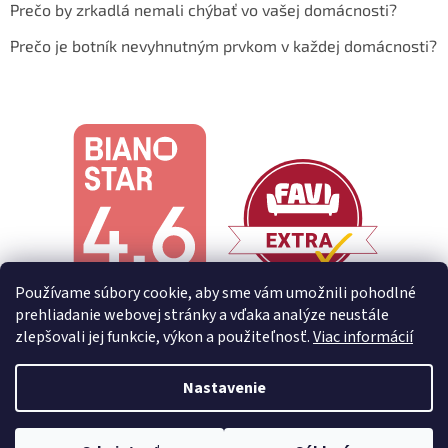
Prečo by zrkadlá nemali chýbať vo vašej domácnosti?
Prečo je botník nevyhnutným prvkom v každej domácnosti?
Používame súbory cookie, aby sme vám umožnili pohodlné
prehliadanie webovej stránky a vďaka analýze neustále
zlepšovali jej funkcie, výkon a použiteľnosť.
Viac informácií
Nastavenie
Vytvoril Shoptet