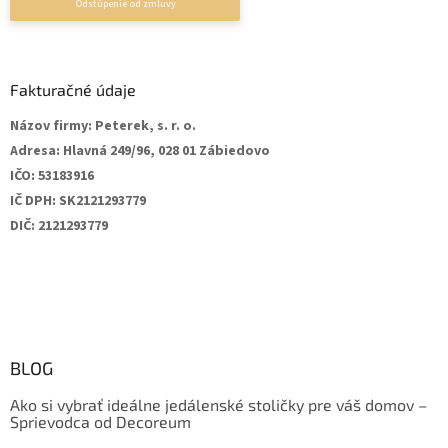
Fakturačné údaje
Názov firmy:
Peterek, s. r. o.
Adresa:
Hlavná 249/96, 028 01 Zábiedovo
IČO:
53183916
IČ DPH:
SK2121293779
DIČ:
2121293779
BLOG
Ako si vybrať ideálne jedálenské stoličky pre váš domov –
Sprievodca od Decoreum