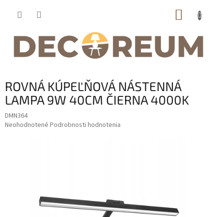
Prejsť
NÁKUP
na
obsah
KOŠÍK
ROVNÁ KÚPEĽŇOVÁ NÁSTENNÁ
LAMPA 9W 40CM ČIERNA 4000K
DMN364
Priemerné
Neohodnotené
Podrobnosti hodnotenia
hodnotenie
produktu
je
0,0
z
5
hviezdičiek.