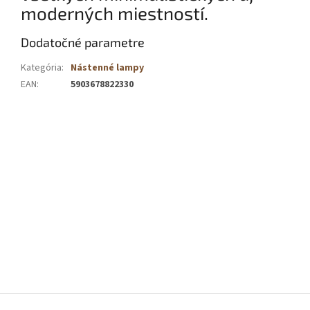
moderných miestností.
Dodatočné parametre
Kategória
:
Nástenné lampy
EAN
:
5903678822330
PRIDAŤ HODNOTENIE
Buďte prvý, kto napíše príspevok k tejto položke.
PRIDAŤ KOMENTÁR
Z