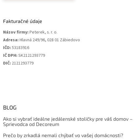
Fakturačné údaje
Názov firmy:
Peterek, s. r. o.
Adresa:
Hlavná 249/96, 028 01 Zábiedovo
IČO:
53183916
IČ DPH:
SK2121293779
DIČ:
2121293779
BLOG
Ako si vybrať ideálne jedálenské stoličky pre váš domov –
Sprievodca od Decoreum
Prečo by zrkadlá nemali chýbať vo vašej domácnosti?