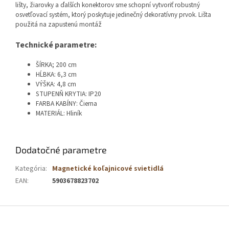
lišty, žiarovky a ďalších konektorov sme schopní vytvoriť robustný
osvetľovací systém, ktorý poskytuje jedinečný dekoratívny prvok. Lišta
použitá na zapustenú montáž
Technické parametre:
ŠÍRKA; 200 cm
HĹBKA: 6,3 cm
VÝŠKA: 4,8 cm
STUPENŇ KRYTIA: IP20
FARBA KABÍNY: Čierna
MATERIÁL: Hliník
Dodatočné parametre
Kategória
:
Magnetické koľajnicové svietidlá
EAN
:
5903678823702
Z
á