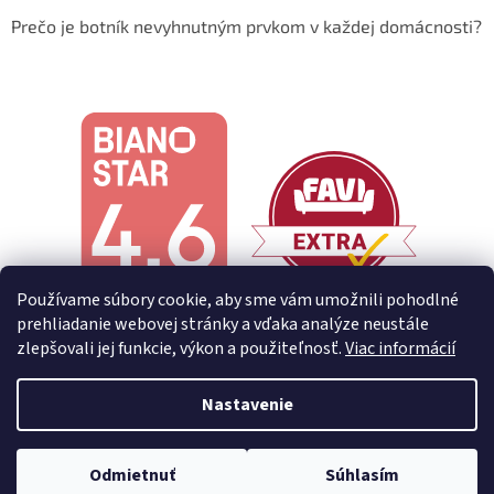
Prečo je botník nevyhnutným prvkom v každej domácnosti?
Používame súbory cookie, aby sme vám umožnili pohodlné
prehliadanie webovej stránky a vďaka analýze neustále
zlepšovali jej funkcie, výkon a použiteľnosť.
Viac informácií
Nastavenie
Vytvoril Shoptet
Odmietnuť
Súhlasím
Copyright 2026
Decoreum
. Všetky práva vyhradené.