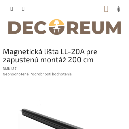
Prejsť
NÁKUP
na
obsah
KOŠÍK
Magnetická lišta LL-20A pre
zapustenú montáž 200 cm
DMN457
Priemerné
Neohodnotené
Podrobnosti hodnotenia
hodnotenie
produktu
je
0,0
z
5
hviezdičiek.