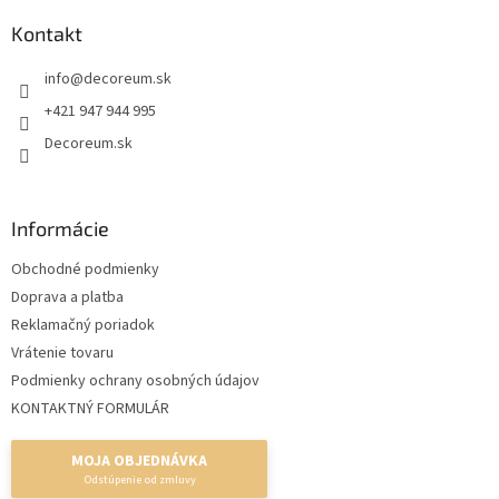
p
ä
Kontakt
t
info
@
decoreum.sk
i
e
+421 947 944 995
Decoreum.sk
Informácie
Obchodné podmienky
Doprava a platba
Reklamačný poriadok
Vrátenie tovaru
Podmienky ochrany osobných údajov
KONTAKTNÝ FORMULÁR
MOJA OBJEDNÁVKA