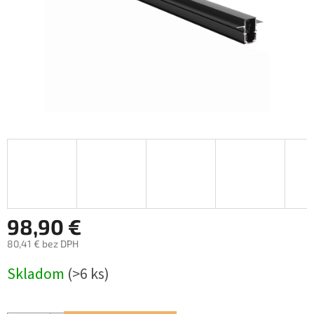
98,90 €
80,41 € bez DPH
Jednotková
Skladom
(>6 ks)
cena: