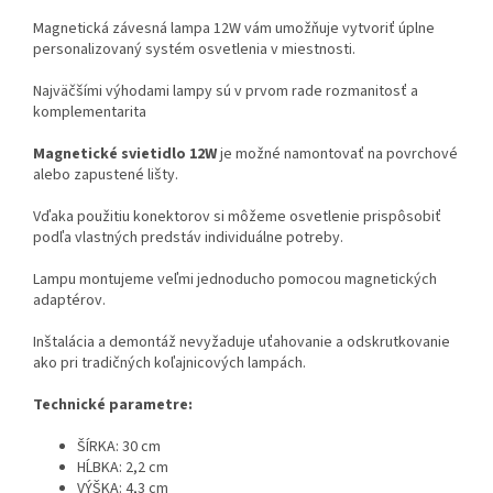
Magnetická závesná lampa 12W vám umožňuje vytvoriť úplne
personalizovaný systém osvetlenia v miestnosti.
Najväčšími výhodami lampy sú v prvom rade rozmanitosť a
komplementarita
Magnetické svietidlo 12W
je možné namontovať na povrchové
alebo zapustené lišty.
Vďaka použitiu konektorov si môžeme osvetlenie prispôsobiť
podľa vlastných predstáv
individuálne potreby.
Lampu montujeme veľmi jednoducho pomocou magnetických
adaptérov.
Inštalácia a demontáž nevyžaduje uťahovanie a odskrutkovanie
ako pri tradičných koľajnicových lampách.
Technické parametre:
ŠÍRKA: 30 cm
HĹBKA: 2,2 cm
VÝŠKA: 4,3 cm