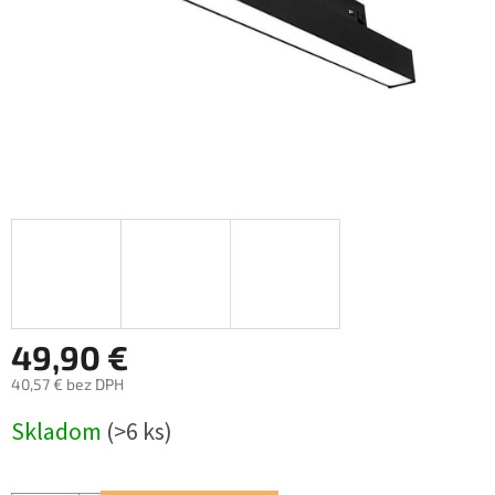
49,90 €
40,57 € bez DPH
Jednotková
Skladom
(>6 ks)
cena: