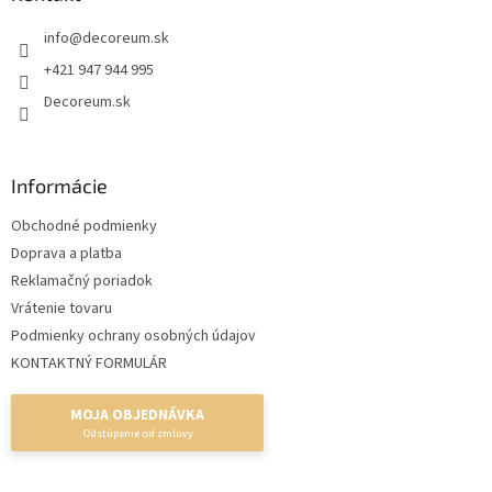
t
info
@
decoreum.sk
i
e
+421 947 944 995
Decoreum.sk
Informácie
Obchodné podmienky
Doprava a platba
Reklamačný poriadok
Vrátenie tovaru
Podmienky ochrany osobných údajov
KONTAKTNÝ FORMULÁR
MOJA OBJEDNÁVKA