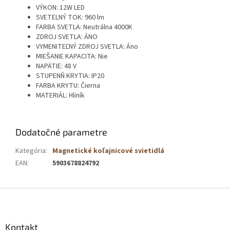
VÝKON: 12W LED
SVETELNÝ TOK: 960 lm
FARBA SVETLA: Neutrálna 4000K
ZDROJ SVETLA: ÁNO
VYMENITEĽNÝ ZDROJ SVETLA: Áno
MIEŠANIE KAPACITA: Nie
NAPÄTIE: 48 V
STUPENŇ KRYTIA: IP20
FARBA KRYTU: Čierna
MATERIÁL: Hliník
Dodatočné parametre
Kategória
:
Magnetické koľajnicové svietidlá
EAN
:
5903678824792
Z
á
p
ä
Kontakt