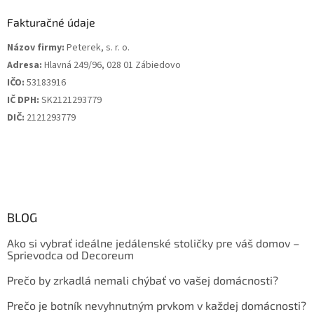
Fakturačné údaje
Názov firmy:
Peterek, s. r. o.
Adresa:
Hlavná 249/96, 028 01 Zábiedovo
IČO:
53183916
IČ DPH:
SK2121293779
DIČ:
2121293779
BLOG
Ako si vybrať ideálne jedálenské stoličky pre váš domov –
Sprievodca od Decoreum
Prečo by zrkadlá nemali chýbať vo vašej domácnosti?
Prečo je botník nevyhnutným prvkom v každej domácnosti?