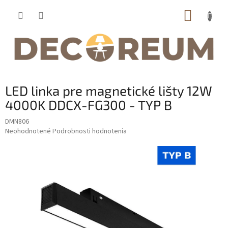
Prejsť
NÁKUP
na
obsah
KOŠÍK
LED linka pre magnetické lišty 12W
4000K DDCX-FG300 - TYP B
DMN806
Priemerné
Neohodnotené
Podrobnosti hodnotenia
hodnotenie
produktu
je
0,0
z
5
hviezdičiek.