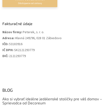
Fakturačné údaje
Názov firmy:
Peterek, s. r. o.
Adresa:
Hlavná 249/96, 028 01 Zábiedovo
IČO:
53183916
IČ DPH:
SK2121293779
DIČ:
2121293779
BLOG
Ako si vybrať ideálne jedálenské stoličky pre váš domov –
Sprievodca od Decoreum