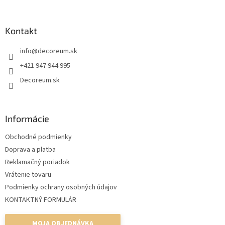
á
p
ä
Kontakt
t
info
@
decoreum.sk
i
e
+421 947 944 995
Decoreum.sk
Informácie
Obchodné podmienky
Doprava a platba
Reklamačný poriadok
Vrátenie tovaru
Podmienky ochrany osobných údajov
KONTAKTNÝ FORMULÁR
MOJA OBJEDNÁVKA