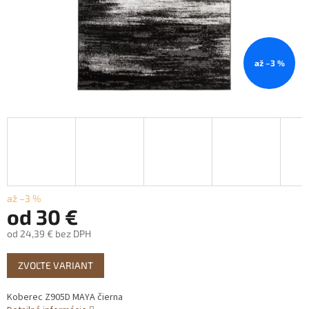
až –3 %
až –3 %
od
30 €
od
24,39 €
bez DPH
Jednotková
ZVOĽTE VARIANT
cena:
Koberec Z905D MAYA čierna