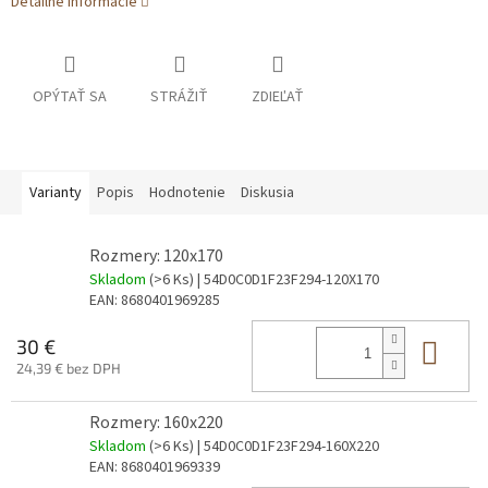
Detailné informácie
OPÝTAŤ SA
STRÁŽIŤ
ZDIEĽAŤ
Varianty
Popis
Hodnotenie
Diskusia
Rozmery: 120x170
Skladom
(>6 Ks)
| 54D0C0D1F23F294-120X170
EAN:
8680401969285
Do 
30 €
24,39 € bez DPH
Rozmery: 160x220
Skladom
(>6 Ks)
| 54D0C0D1F23F294-160X220
EAN:
8680401969339