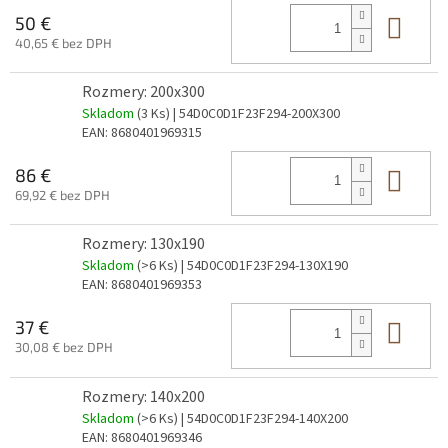
Do 
50 €
40,65 € bez DPH
Rozmery: 200x300
Skladom
(3 Ks)
| 54D0C0D1F23F294-200X300
EAN:
8680401969315
Do 
86 €
69,92 € bez DPH
Rozmery: 130x190
Skladom
(>6 Ks)
| 54D0C0D1F23F294-130X190
EAN:
8680401969353
Do 
37 €
30,08 € bez DPH
Rozmery: 140x200
Skladom
(>6 Ks)
| 54D0C0D1F23F294-140X200
EAN:
8680401969346