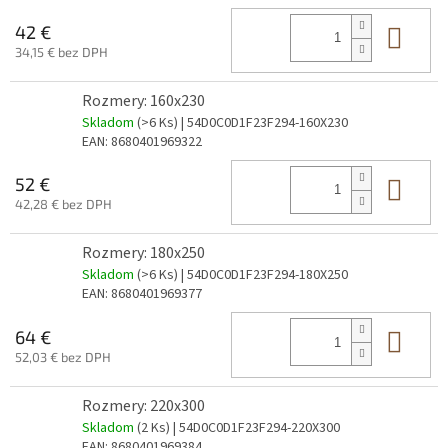
Do 
42 €
34,15 € bez DPH
Rozmery: 160x230
Skladom
(>6 Ks)
| 54D0C0D1F23F294-160X230
EAN:
8680401969322
Do 
52 €
42,28 € bez DPH
Rozmery: 180x250
Skladom
(>6 Ks)
| 54D0C0D1F23F294-180X250
EAN:
8680401969377
Do 
64 €
52,03 € bez DPH
Rozmery: 220x300
Skladom
(2 Ks)
| 54D0C0D1F23F294-220X300
EAN:
8680401969384