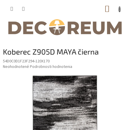
Prejsť
NÁKUP
na
obsah
KOŠÍK
Koberec Z905D MAYA čierna
54D0C0D1F23F294-120X170
Priemerné
Neohodnotené
Podrobnosti hodnotenia
hodnotenie
produktu
je
0,0
z
5
hviezdičiek.