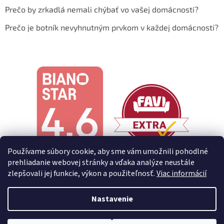
Prečo by zrkadlá nemali chýbať vo vašej domácnosti?
Prečo je botník nevyhnutným prvkom v každej domácnosti?
Používame súbory cookie, aby sme vám umožnili pohodlné
prehliadanie webovej stránky a vďaka analýze neustále
zlepšovali jej funkcie, výkon a použiteľnosť.
Viac informácií
Nastavenie
Vytvoril Shoptet