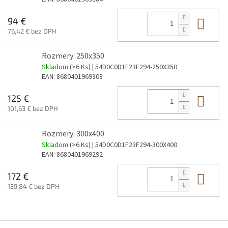
Do 
94 €
76,42 € bez DPH
Rozmery: 250x350
Skladom
(>6 Ks)
| 54D0C0D1F23F294-250X350
EAN:
8680401969308
Do 
125 €
101,63 € bez DPH
Rozmery: 300x400
Skladom
(>6 Ks)
| 54D0C0D1F23F294-300X400
EAN:
8680401969292
Do 
172 €
139,84 € bez DPH
Z