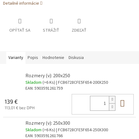
Detailné informácie
OPÝTAŤ SA
STRÁŽIŤ
ZDIEĽAŤ
Varianty
Popis
Hodnotenie
Diskusia
Rozmery (v): 200x250
Skladom
(>6 Ks)
| FCB6728CFE5F654-200X250
EAN:
5903591261759
Do 
139 €
113,01 € bez DPH
Rozmery (v): 250x300
Skladom
(>6 Ks)
| FCB6728CFE5F654-250X300
EAN:
5903591261766