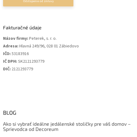
Fakturačné údaje
Názov firmy:
Peterek, s. r. o.
Adresa:
Hlavná 249/96, 028 01 Zábiedovo
IČO:
53183916
IČ DPH:
SK2121293779
DIČ:
2121293779
BLOG
Ako si vybrať ideálne jedálenské stoličky pre váš domov –
Sprievodca od Decoreum