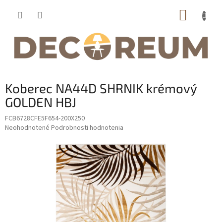
Prejsť
NÁKUP
na
obsah
KOŠÍK
Koberec NA44D SHRNIK krémový
GOLDEN HBJ
FCB6728CFE5F654-200X250
Priemerné
Neohodnotené
Podrobnosti hodnotenia
hodnotenie
produktu
je
0,0
z
5
hviezdičiek.