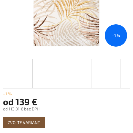
–1 %
–1 %
od
139 €
od
113,01 €
bez DPH
Jednotková
ZVOĽTE VARIANT
cena: