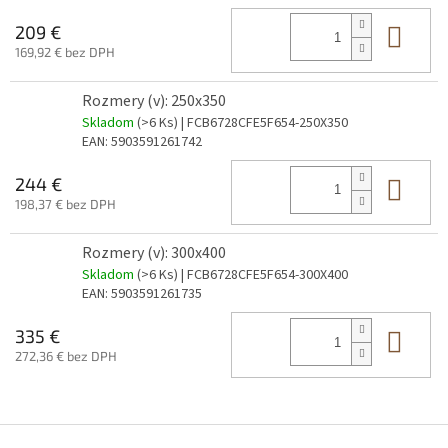
Do 
209 €
169,92 € bez DPH
Rozmery (v): 250x350
Skladom
(>6 Ks)
| FCB6728CFE5F654-250X350
EAN:
5903591261742
Do 
244 €
198,37 € bez DPH
Rozmery (v): 300x400
Skladom
(>6 Ks)
| FCB6728CFE5F654-300X400
EAN:
5903591261735
Do 
335 €
272,36 € bez DPH
Z