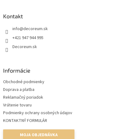
á
p
ä
Kontakt
t
info
@
decoreum.sk
i
e
+421 947 944 995
Decoreum.sk
Informácie
Obchodné podmienky
Doprava a platba
Reklamačný poriadok
Vrátenie tovaru
Podmienky ochrany osobných údajov
KONTAKTNÝ FORMULÁR
MOJA OBJEDNÁVKA