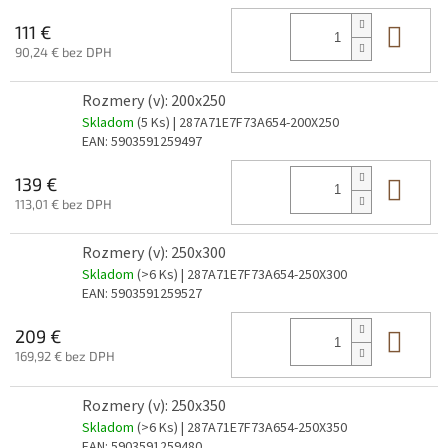
Do 
111 €
90,24 € bez DPH
Rozmery (v): 200x250
Skladom
(5 Ks)
| 287A71E7F73A654-200X250
EAN:
5903591259497
Do 
139 €
113,01 € bez DPH
Rozmery (v): 250x300
Skladom
(>6 Ks)
| 287A71E7F73A654-250X300
EAN:
5903591259527
Do 
209 €
169,92 € bez DPH
Rozmery (v): 250x350
Skladom
(>6 Ks)
| 287A71E7F73A654-250X350
EAN:
5903591259480