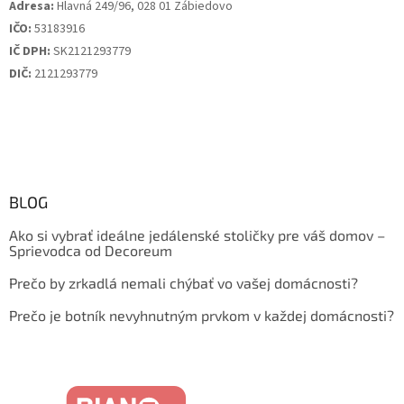
Adresa:
Hlavná 249/96, 028 01 Zábiedovo
IČO:
53183916
IČ DPH:
SK2121293779
DIČ:
2121293779
BLOG
Ako si vybrať ideálne jedálenské stoličky pre váš domov –
Sprievodca od Decoreum
Prečo by zrkadlá nemali chýbať vo vašej domácnosti?
Prečo je botník nevyhnutným prvkom v každej domácnosti?