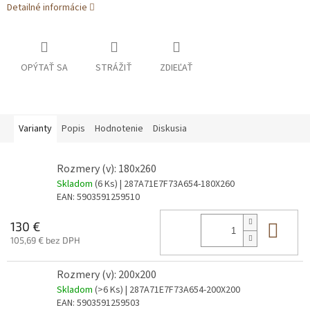
Detailné informácie
OPÝTAŤ SA
STRÁŽIŤ
ZDIEĽAŤ
Varianty
Popis
Hodnotenie
Diskusia
Rozmery (v): 180x260
Skladom
(6 Ks)
| 287A71E7F73A654-180X260
EAN:
5903591259510
Do 
130 €
105,69 € bez DPH
Rozmery (v): 200x200
Skladom
(>6 Ks)
| 287A71E7F73A654-200X200
EAN:
5903591259503