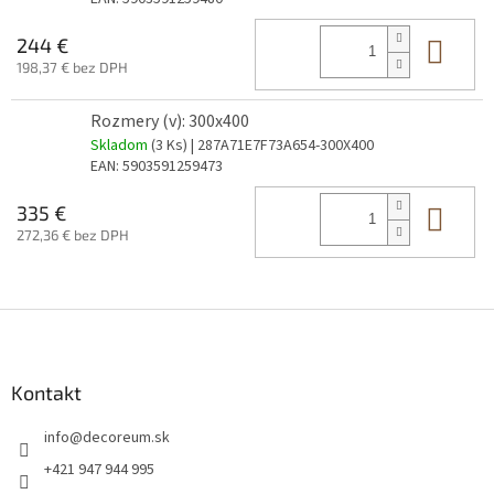
Do 
244 €
198,37 € bez DPH
Rozmery (v): 300x400
Skladom
(3 Ks)
| 287A71E7F73A654-300X400
EAN:
5903591259473
Do 
335 €
272,36 € bez DPH
Z
á
p
ä
Kontakt
t
info
@
decoreum.sk
i
e
+421 947 944 995