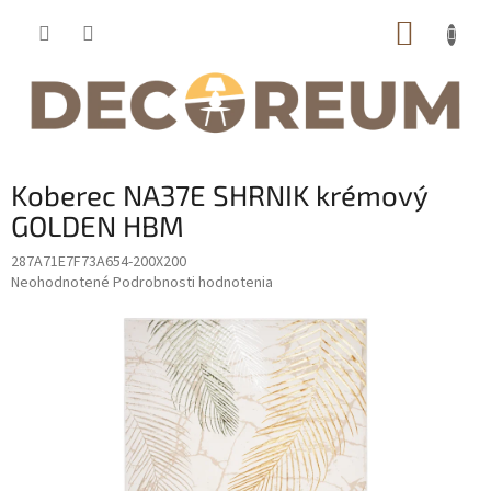
Prejsť
NÁKUP
na
obsah
KOŠÍK
Koberec NA37E SHRNIK krémový
GOLDEN HBM
287A71E7F73A654-200X200
Priemerné
Neohodnotené
Podrobnosti hodnotenia
hodnotenie
produktu
je
0,0
z
5
hviezdičiek.