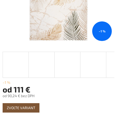
–1 %
–1 %
od
111 €
od
90,24 €
bez DPH
Jednotková
ZVOĽTE VARIANT
cena: