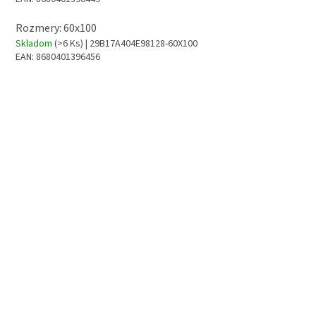
Rozmery: 60x100
Skladom
(>6 Ks)
| 29B17A404E98128-60X100
EAN:
8680401396456