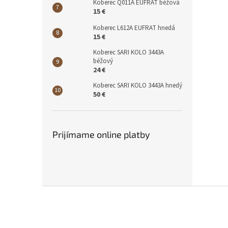
Koberec Q011A EUFRAT béžová
15 €
Koberec L612A EUFRAT hnedá
15 €
Koberec SARI KOLO 3443A
béžový
24 €
Koberec SARI KOLO 3443A hnedý
50 €
Prijímame online platby
Z
á
p
ä