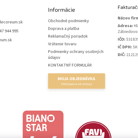
Fakturač
Informácie
Názov fir
Obchodné podmienky
decoreum.sk
Adresa:
Hl
Doprava a platba
47 944 995
Zábiedovo
Reklamačný poriadok
IČO:
53183
eum.sk
Vrátenie tovaru
IČ DPH:
SK
Podmienky ochrany osobných
DIČ:
21212
údajov
KONTAKTNÝ FORMULÁR
MOJA OBJEDNÁVKA