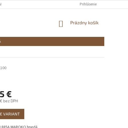
ADOK
VRÁTENIE TOVARU
PODMIENKY OCHRANY OSOBNÝCH ÚDAJOV
Prihlásenie
NÁKUPNÝ
Prázdny košík
KOŠÍK
Á
X100
5 €
 €
bez DPH
ová
E VARIANT
 L885A MAROKO hnedá