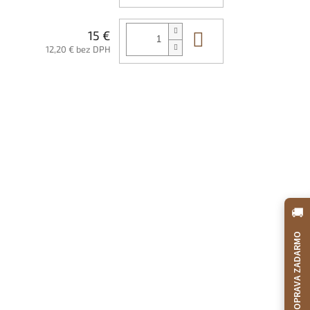
Do košíka
15 €
12,20 € bez DPH
🚚
DOPRAVA ZADARMO