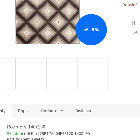
Detailné 
až –6 %
TLAČ
nty
Popis
Hodnotenie
Diskusia
Rozmery: 140x190
Skladom
(>6 Ks)
| 29B17A404E98128-140X190
EAN:
8680401396449