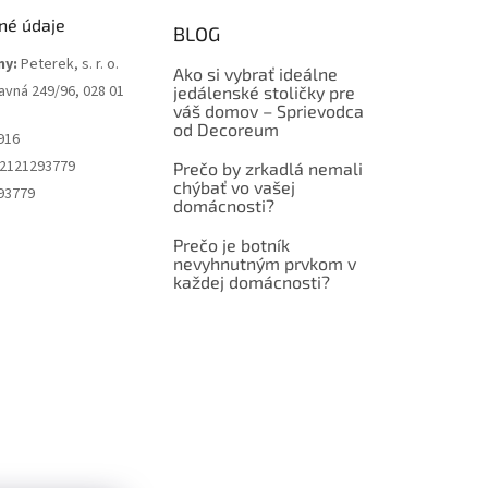
né údaje
BLOG
my:
Peterek, s. r. o.
Ako si vybrať ideálne
avná 249/96, 028 01
jedálenské stoličky pre
váš domov – Sprievodca
od Decoreum
916
2121293779
Prečo by zrkadlá nemali
chýbať vo vašej
93779
domácnosti?
Prečo je botník
nevyhnutným prvkom v
každej domácnosti?