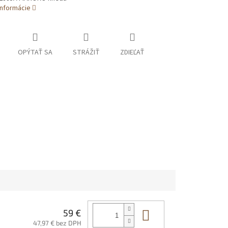
informácie
OPÝTAŤ SA
STRÁŽIŤ
ZDIEĽAŤ
Do košíka
59 €
47,97 € bez DPH