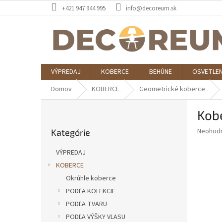
Prejsť
+421 947 944 995
info@decoreum.sk
na
obsah
VÝPREDAJ
KOBERCE
BEHÚNE
OSVETLEN
Domov
KOBERCE
Geometrické koberce
B
Kob
o
Preskočiť
č
Priemer
Neohod
Kategórie
kategórie
n
hodnote
ý
produkt
VÝPREDAJ
p
je
KOBERCE
0,0
a
z
Okrúhle koberce
n
5
e
PODĽA KOLEKCIE
hviezdič
l
PODĽA TVARU
PODĽA VÝŠKY VLASU