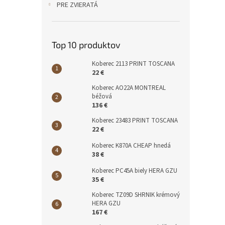
PRE ZVIERATÁ
Top 10 produktov
Koberec 2113 PRINT TOSCANA
22 €
Koberec AO22A MONTREAL
béžová
136 €
Koberec 23483 PRINT TOSCANA
22 €
Koberec K870A CHEAP hnedá
38 €
Koberec PC45A biely HERA GZU
35 €
Koberec TZ09D SHRNIK krémový
HERA GZU
167 €