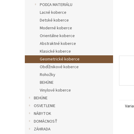
PODĽA MATERIÁLU
Lacné koberce
Detské koberce
Moderné koberce
Orientálne koberce
Abstraktné koberce
Klasické koberce
Geometrické koberce
Obdĺžnikové koberce
Rohožky
BEHÚNE
Vinylové koberce
BEHÚNE
OSVETLENIE
Varia
NÁBYTOK
DOMÁCNOSŤ
ZÁHRADA