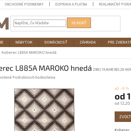
OBCHODNÉ PODMIENKY
DOPRAVA A PLATBA
REKLAMAČNÝ PORI
HĽADAŤ
IE
NÁBYTOK
DOMÁCNOSŤ
ZÁHRADA
PRE ZVIERAT
Koberec L885A MAROKO hnedá
erec L885A MAROKO hnedá
29B17A404E98128-60
né
notené
Podrobnosti hodnotenia
nie
u
až –6 %
od
1
od
12,20
Jednotk
iek.
ZVOĽT
cena:
Koberec