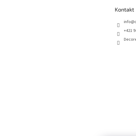
t
Kontakt
i
e
info
@
+421 9
Decor