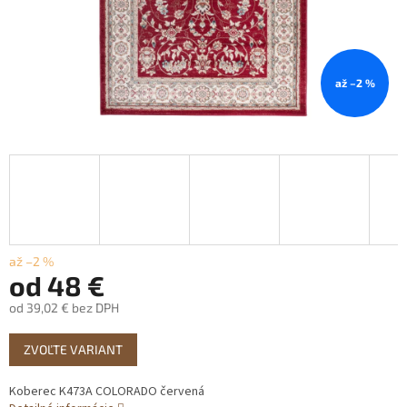
až –2 %
až –2 %
od
48 €
od
39,02 €
bez DPH
Jednotková
ZVOĽTE VARIANT
cena:
Koberec K473A COLORADO červená