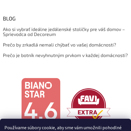
BLOG
Ako si vybrať ideálne jedálenské stoličky pre váš domov –
Sprievodca od Decoreum
Prečo by zrkadlá nemali chýbať vo vašej domácnosti?
Prečo je botník nevyhnutným prvkom v každej domácnosti?
Používame súbory cookie, aby sme vám umožnili pohodlné