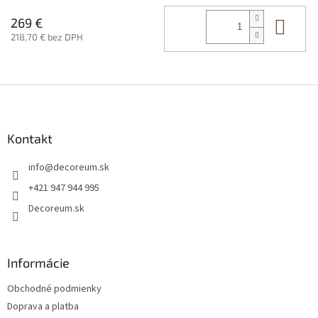
Do 
269 €
218,70 € bez DPH
Z
á
p
ä
Kontakt
t
info
@
decoreum.sk
i
e
+421 947 944 995
Decoreum.sk
Informácie
Obchodné podmienky
Doprava a platba