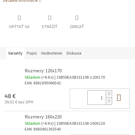
Detailné informácie
OPÝTAŤ SA
STRÁŽIŤ
ZDIEĽAŤ
Varianty
Popis
Hodnotenie
Diskusia
Rozmery: 120x170
Skladom
(>6 Ks)
| 33B56EA3B331108-120X170
EAN:
8681895066542
Do 
48 €
39,02 € bez DPH
Rozmery: 160x220
Skladom
(>6 Ks)
| 33B56EA3B331108-160X220
EAN:
8680401363540