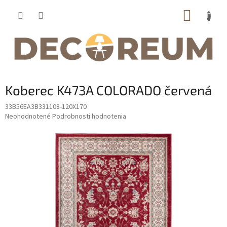
Prejsť
NÁKUP
na
obsah
KOŠÍK
Koberec K473A COLORADO červená
33B56EA3B331108-120X170
Priemerné
Neohodnotené
Podrobnosti hodnotenia
hodnotenie
produktu
je
0,0
z
5
hviezdičiek.