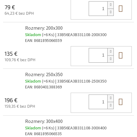
Do 
79 €
64,23 € bez DPH
Rozmery: 200x300
Skladom
(>6 Ks)
| 33B56EA3B331108-200X300
EAN:
8681895066559
Do 
135 €
109,76 € bez DPH
Rozmery: 250x350
Skladom
(>6 Ks)
| 33B56EA3B331108-250X350
EAN:
8680401388369
Do 
196 €
159,35 € bez DPH
Rozmery: 300x400
Skladom
(>6 Ks)
| 33B56EA3B331108-300X400
EAN:
8681895066535