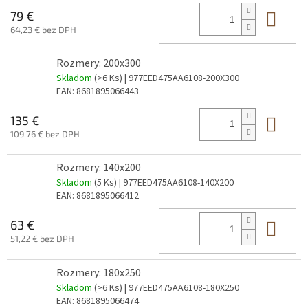
Do 
79 €
64,23 € bez DPH
Rozmery: 200x300
Skladom
(>6 Ks)
| 977EED475AA6108-200X300
EAN:
8681895066443
Do 
135 €
109,76 € bez DPH
Rozmery: 140x200
Skladom
(5 Ks)
| 977EED475AA6108-140X200
EAN:
8681895066412
Do 
63 €
51,22 € bez DPH
Rozmery: 180x250
Skladom
(>6 Ks)
| 977EED475AA6108-180X250
EAN:
8681895066474