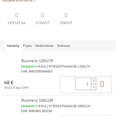
Detailné informácie
OPÝTAŤ SA
STRÁŽIŤ
ZDIEĽAŤ
Varianty
Popis
Hodnotenie
Diskusia
Rozmery: 120x170
Skladom
(>6 Ks)
| 977EED475AA6108-120X170
EAN:
8681895066450
Do 
48 €
39,02 € bez DPH
Rozmery: 160x220
Skladom
(>6 Ks)
| 977EED475AA6108-160X220
EAN:
8680401363038