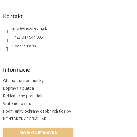
á
p
ä
Kontakt
t
info
@
decoreum.sk
i
e
+421 947 944 995
Decoreum.sk
Informácie
Obchodné podmienky
Doprava a platba
Reklamačný poriadok
Vrátenie tovaru
Podmienky ochrany osobných údajov
KONTAKTNÝ FORMULÁR
MOJA OBJEDNÁVKA