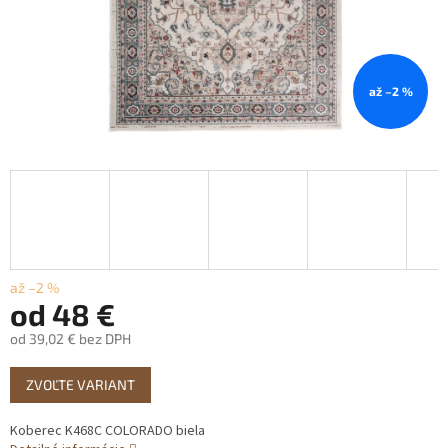
až –2 %
až –2 %
od
48 €
od
39,02 €
bez DPH
Jednotková
ZVOĽTE VARIANT
cena:
Koberec K468C COLORADO biela