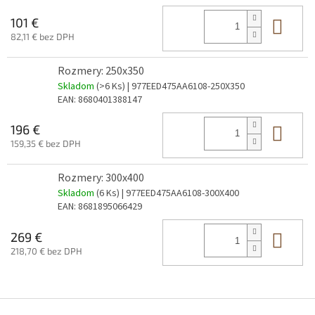
Do 
101 €
82,11 € bez DPH
Rozmery: 250x350
Skladom
(>6 Ks)
| 977EED475AA6108-250X350
EAN:
8680401388147
Do 
196 €
159,35 € bez DPH
Rozmery: 300x400
Skladom
(6 Ks)
| 977EED475AA6108-300X400
EAN:
8681895066429
Do 
269 €
218,70 € bez DPH
Z