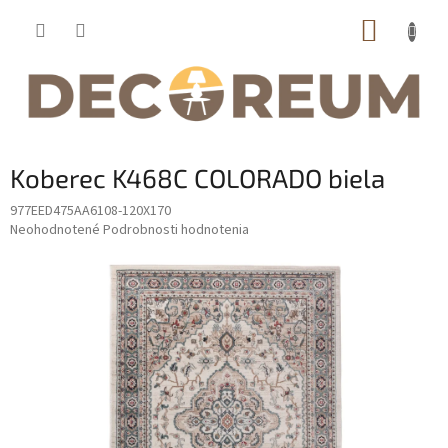
Prejsť
NÁKUP
na
obsah
KOŠÍK
Koberec K468C COLORADO biela
977EED475AA6108-120X170
Priemerné
Neohodnotené
Podrobnosti hodnotenia
hodnotenie
produktu
je
0,0
z
5
hviezdičiek.