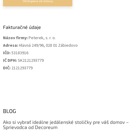
Fakturačné údaje
Názov firmy:
Peterek, s. r. o.
Adresa:
Hlavná 249/96, 028 01 Zábiedovo
IČO:
53183916
IČ DPH:
SK2121293779
DIČ:
2121293779
BLOG
Ako si vybrať ideálne jedálenské stoličky pre váš domov –
Sprievodca od Decoreum