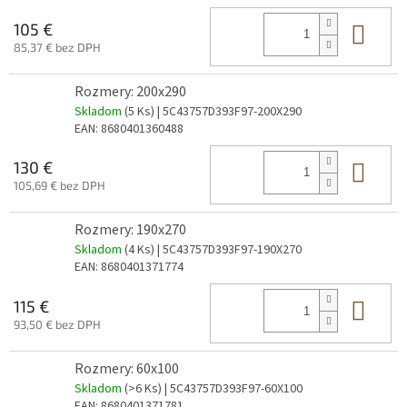
Do 
105 €
85,37 € bez DPH
Rozmery: 200x290
Skladom
(5 Ks)
| 5C43757D393F97-200X290
EAN:
8680401360488
Do 
130 €
105,69 € bez DPH
Rozmery: 190x270
Skladom
(4 Ks)
| 5C43757D393F97-190X270
EAN:
8680401371774
Do 
115 €
93,50 € bez DPH
Rozmery: 60x100
Skladom
(>6 Ks)
| 5C43757D393F97-60X100
EAN:
8680401371781