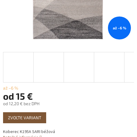
až –6 %
až –6 %
od
15 €
od
12,20 €
bez DPH
Jednotková
ZVOĽTE VARIANT
cena:
Koberec K195A SARI béžová