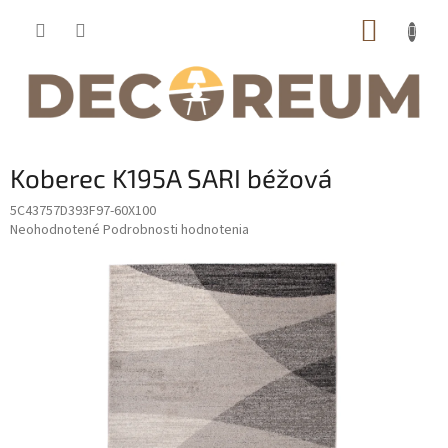
Prejsť
NÁKUP
na
obsah
KOŠÍK
Koberec K195A SARI béžová
5C43757D393F97-60X100
Priemerné
Neohodnotené
Podrobnosti hodnotenia
hodnotenie
produktu
je
0,0
z
5
hviezdičiek.