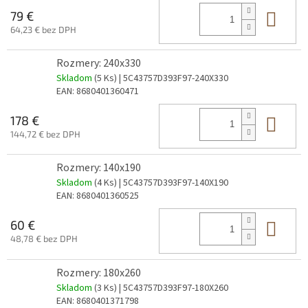
Do 
79 €
64,23 € bez DPH
Rozmery: 240x330
Skladom
(5 Ks)
| 5C43757D393F97-240X330
EAN:
8680401360471
Do 
178 €
144,72 € bez DPH
Rozmery: 140x190
Skladom
(4 Ks)
| 5C43757D393F97-140X190
EAN:
8680401360525
Do 
60 €
48,78 € bez DPH
Rozmery: 180x260
Skladom
(3 Ks)
| 5C43757D393F97-180X260
EAN:
8680401371798