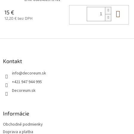
Do 
15 €
12,20 € bez DPH
Z
á
p
ä
Kontakt
t
info
@
decoreum.sk
i
e
+421 947 944 995
Decoreum.sk
Informácie
Obchodné podmienky
Doprava a platba