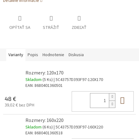
Detailné informácie
OPÝTAŤ SA
STRÁŽIŤ
ZDIEĽAŤ
Varianty
Popis
Hodnotenie
Diskusia
Rozmery: 120x170
Skladom
(5 Ks)
| 5C43757D393F97-120X170
EAN:
8680401360501
Do 
48 €
39,02 € bez DPH
Rozmery: 160x220
Skladom
(6 Ks)
| 5C43757D393F97-160X220
EAN:
8680401360518