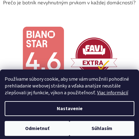
Prečo je botník nevyhnutným prvkom v každej domácnosti?
Používame súbory cookie, aby sme vám umožnili pohodlné
prehliadanie webovej stránky a vďaka analýze neustále
zlepšovali jej funkcie, výkon a použiteľnosť.
Viac informácií
Nastavenie
Vytvoril Shoptet
Odmietnuť
Súhlasím
Copyright 2026
Decoreum
. Všetky práva vyhradené.
×
🚚
Doprava zadarmo
pri nákupe nad 100€