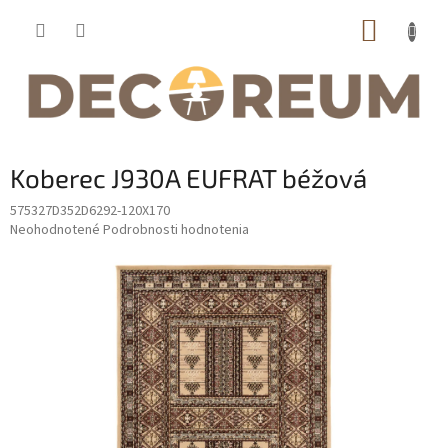
Prejsť
NÁKUP
na
obsah
KOŠÍK
Koberec J930A EUFRAT béžová
575327D352D6292-120X170
Priemerné
Neohodnotené
Podrobnosti hodnotenia
hodnotenie
produktu
je
0,0
z
5
hviezdičiek.