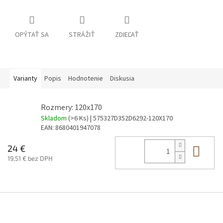
OPÝTAŤ SA
STRÁŽIŤ
ZDIEĽAŤ
Varianty
Popis
Hodnotenie
Diskusia
Rozmery: 120x170
Skladom
(>6 Ks)
| 575327D352D6292-120X170
EAN:
8680401947078
Do 
24 €
19,51 € bez DPH
Z
á
p