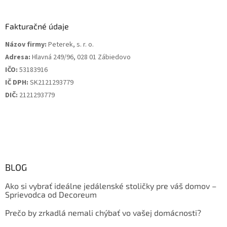
Fakturačné údaje
Názov firmy:
Peterek, s. r. o.
Adresa:
Hlavná 249/96, 028 01 Zábiedovo
IČO:
53183916
IČ DPH:
SK2121293779
DIČ:
2121293779
BLOG
Ako si vybrať ideálne jedálenské stoličky pre váš domov –
Sprievodca od Decoreum
Prečo by zrkadlá nemali chýbať vo vašej domácnosti?