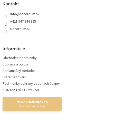
ä
Kontakt
t
info
@
decoreum.sk
i
e
+421 947 944 995
Decoreum.sk
Informácie
Obchodné podmienky
Doprava a platba
Reklamačný poriadok
Vrátenie tovaru
Podmienky ochrany osobných údajov
KONTAKTNÝ FORMULÁR
MOJA OBJEDNÁVKA