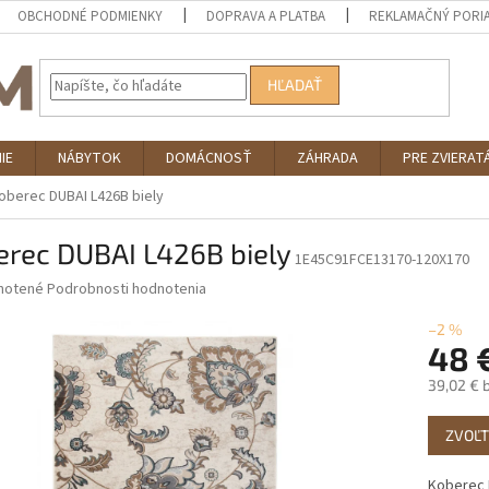
OBCHODNÉ PODMIENKY
DOPRAVA A PLATBA
REKLAMAČNÝ PORI
HĽADAŤ
IE
NÁBYTOK
DOMÁCNOSŤ
ZÁHRADA
PRE ZVIERAT
oberec DUBAI L426B biely
erec DUBAI L426B biely
1E45C91FCE13170-120X170
né
notené
Podrobnosti hodnotenia
nie
u
–2 %
48 
39,02 € 
Jednotk
iek.
ZVOĽT
cena:
Koberec 