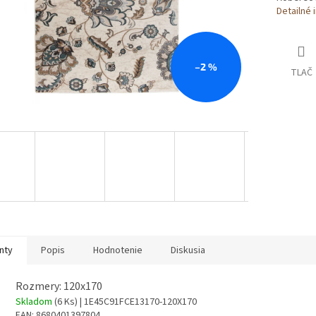
Detailné 
–2 %
TLAČ
nty
Popis
Hodnotenie
Diskusia
Rozmery: 120x170
Skladom
(6 Ks)
| 1E45C91FCE13170-120X170
EAN:
8680401397804