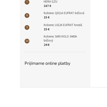
HERA GZU
167 €
Koberec Q011A EUFRAT béžová
15 €
Koberec L612A EUFRAT hnedá
15 €
Koberec SARI KOLO 3443A
béžový
24 €
Prijímame online platby
Z
á
p
ä