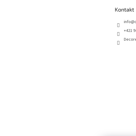
t
Kontakt
i
e
info
@
+421 9
Decor