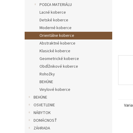
PODĽA MATERIÁLU
Lacné koberce
Detské koberce
Moderné koberce
Orientálne koberce
Abstraktné koberce
Klasické koberce
Geometrické koberce
Obdĺžnikové koberce
Rohožky
BEHÚNE
Vinylové koberce
BEHÚNE
OSVETLENIE
Varia
NÁBYTOK
DOMÁCNOSŤ
ZÁHRADA