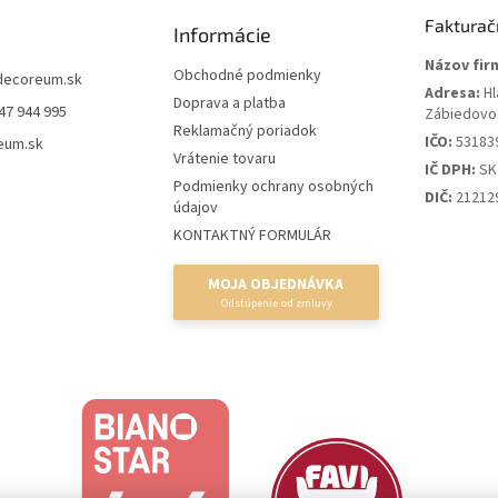
Fakturač
Informácie
Názov fir
Obchodné podmienky
decoreum.sk
Adresa:
Hl
Doprava a platba
47 944 995
Zábiedovo
Reklamačný poriadok
IČO:
53183
eum.sk
Vrátenie tovaru
IČ DPH:
SK
Podmienky ochrany osobných
DIČ:
21212
údajov
KONTAKTNÝ FORMULÁR
MOJA OBJEDNÁVKA