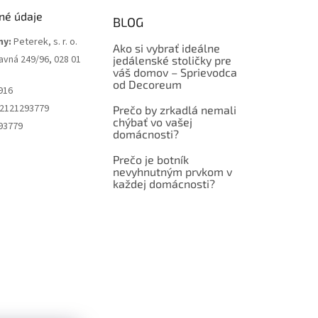
né údaje
BLOG
my:
Peterek, s. r. o.
Ako si vybrať ideálne
avná 249/96, 028 01
jedálenské stoličky pre
váš domov – Sprievodca
od Decoreum
916
2121293779
Prečo by zrkadlá nemali
chýbať vo vašej
93779
domácnosti?
Prečo je botník
nevyhnutným prvkom v
každej domácnosti?