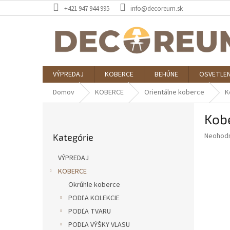
Prejsť
+421 947 944 995
info@decoreum.sk
na
obsah
VÝPREDAJ
KOBERCE
BEHÚNE
OSVETLEN
Domov
KOBERCE
Orientálne koberce
K
B
Kob
o
Preskočiť
č
Priemer
Neohod
Kategórie
kategórie
n
hodnote
ý
produkt
VÝPREDAJ
p
je
KOBERCE
0,0
a
z
Okrúhle koberce
n
5
e
PODĽA KOLEKCIE
hviezdič
l
PODĽA TVARU
PODĽA VÝŠKY VLASU