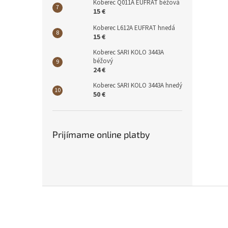
Koberec Q011A EUFRAT béžová
15 €
Koberec L612A EUFRAT hnedá
15 €
Koberec SARI KOLO 3443A
béžový
24 €
Koberec SARI KOLO 3443A hnedý
50 €
Prijímame online platby
Z
á
p
ä