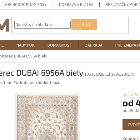
OBCHODNÉ PODMIENKY
DOPRAVA A PLATBA
REKLAMAČNÝ PORI
HĽADAŤ
IE
NÁBYTOK
DOMÁCNOSŤ
ZÁHRADA
PRE ZVIERAT
oberec DUBAI 6956A biely
erec DUBAI 6956A biely
1B31E182EC1F170-120X170
né
notené
Podrobnosti hodnotenia
nie
u
až –2 %
od
od
39,02
Jednotk
iek.
ZVOĽT
cena:
Koberec 