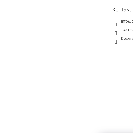
t
Kontakt
i
e
info
@
+421 9
Decor