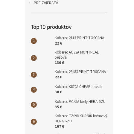
PRE ZVIERATÁ
Top 10 produktov
Koberec 2113 PRINT TOSCANA
22 €
Koberec AO22A MONTREAL
béžová
136 €
Koberec 23483 PRINT TOSCANA
22 €
Koberec K870A CHEAP hnedá
38 €
Koberec PC45A biely HERA GZU
35 €
Koberec TZ09D SHRNIK krémový
HERA GZU
167 €