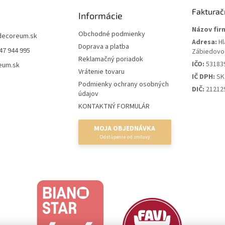
Fakturač
Informácie
Názov fir
Obchodné podmienky
decoreum.sk
Adresa:
Hl
Doprava a platba
47 944 995
Zábiedovo
Reklamačný poriadok
IČO:
53183
eum.sk
Vrátenie tovaru
IČ DPH:
SK
Podmienky ochrany osobných
DIČ:
21212
údajov
KONTAKTNÝ FORMULÁR
MOJA OBJEDNÁVKA