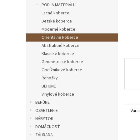
PODĽA MATERIÁLU
Lacné koberce
Detské koberce
Moderné koberce
Orientálne koberce
Abstraktné koberce
Klasické koberce
Geometrické koberce
Obdĺžnikové koberce
Rohožky
BEHÚNE
Vinylové koberce
BEHÚNE
OSVETLENIE
Varia
NÁBYTOK
DOMÁCNOSŤ
ZÁHRADA