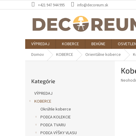
Prejsť
+421 947 944 995
info@decoreum.sk
na
obsah
VÝPREDAJ
KOBERCE
BEHÚNE
OSVETLEN
Domov
KOBERCE
Orientálne koberce
K
B
Kob
o
Preskočiť
č
Priemer
Neohod
Kategórie
kategórie
n
hodnote
ý
produkt
VÝPREDAJ
p
je
KOBERCE
0,0
a
z
Okrúhle koberce
n
5
e
PODĽA KOLEKCIE
hviezdič
l
PODĽA TVARU
PODĽA VÝŠKY VLASU