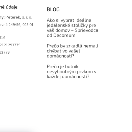
né údaje
BLOG
my:
Peterek, s. r. o.
Ako si vybrať ideálne
avná 249/96, 028 01
jedálenské stoličky pre
váš domov – Sprievodca
od Decoreum
916
2121293779
Prečo by zrkadlá nemali
chýbať vo vašej
93779
domácnosti?
Prečo je botník
nevyhnutným prvkom v
každej domácnosti?