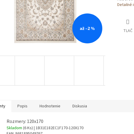
Detailné 
až –2 %
TLAČ
nty
Popis
Hodnotenie
Diskusia
Rozmery: 120x170
Skladom
(6 Ks)
| 1B31E182EC1F170-120X170
EAN:
8681895049767