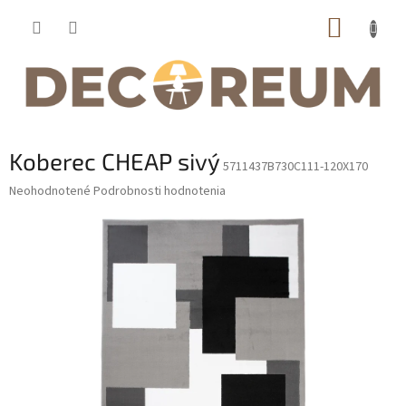
Prejsť
NÁKUP
na
obsah
KOŠÍK
Koberec CHEAP sivý
5711437B730C111-120X170
Priemerné
Neohodnotené
Podrobnosti hodnotenia
hodnotenie
produktu
je
0,0
z
5
hviezdičiek.