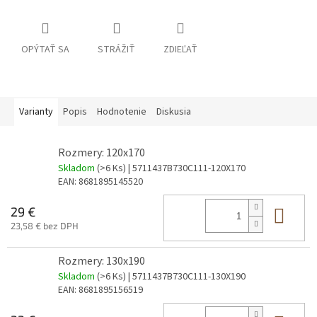
OPÝTAŤ SA
STRÁŽIŤ
ZDIEĽAŤ
Varianty
Popis
Hodnotenie
Diskusia
Rozmery: 120x170
Skladom
(>6 Ks)
| 5711437B730C111-120X170
EAN:
8681895145520
Do 
29 €
23,58 € bez DPH
Rozmery: 130x190
Skladom
(>6 Ks)
| 5711437B730C111-130X190
EAN:
8681895156519