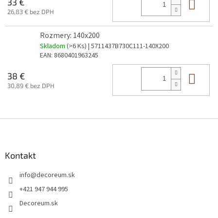
Do 
33 €
26,83 € bez DPH
Rozmery: 140x200
Skladom
(>6 Ks)
| 5711437B730C111-140X200
EAN:
8680401963245
Do 
38 €
30,89 € bez DPH
Z
á
p
ä
Kontakt
t
info
@
decoreum.sk
i
e
+421 947 944 995
Decoreum.sk