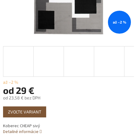
až –2 %
až –2 %
od
29 €
od
23,58 €
bez DPH
Jednotková
ZVOĽTE VARIANT
cena:
Koberec CHEAP sivý
Detailné informácie