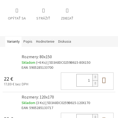
OPÝTAŤ SA
STRÁŽIŤ
ZDIEĽAŤ
Varianty
Popis
Hodnotenie
Diskusia
Rozmery: 80x150
Skladom
(>6 Ks)
| 5D3A8DC0259B615-80X150
EAN:
5905285133700
Do 
22 €
17,89 € bez DPH
Rozmery: 120x170
Skladom
(3 Ks)
| 5D3A8DC0259B615-120X170
EAN:
5905285133717