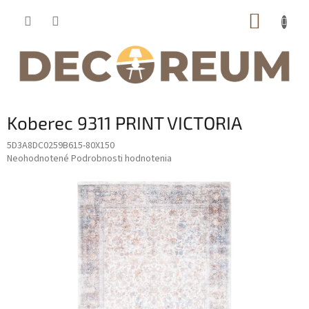
Prejsť
NÁKUP
na
obsah
KOŠÍK
Koberec 9311 PRINT VICTORIA
5D3A8DC0259B615-80X150
Priemerné
Neohodnotené
Podrobnosti hodnotenia
hodnotenie
produktu
je
0,0
z
5
hviezdičiek.