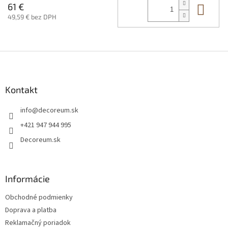
Do 
61 €
49,59 € bez DPH
Z
á
p
ä
Kontakt
t
info
@
decoreum.sk
i
e
+421 947 944 995
Decoreum.sk
Informácie
Obchodné podmienky
Doprava a platba
Reklamačný poriadok