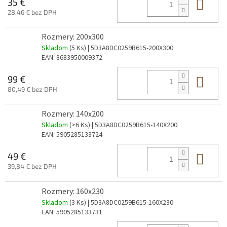
Do 
35 €
28,46 € bez DPH
Rozmery: 200x300
Skladom
(5 Ks)
| 5D3A8DC0259B615-200X300
EAN:
8683950009372
Do 
99 €
80,49 € bez DPH
Rozmery: 140x200
Skladom
(>6 Ks)
| 5D3A8DC0259B615-140X200
EAN:
5905285133724
Do 
49 €
39,84 € bez DPH
Rozmery: 160x230
Skladom
(3 Ks)
| 5D3A8DC0259B615-160X230
EAN:
5905285133731