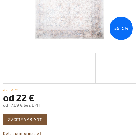
až –2 %
až –2 %
od
22 €
od
17,89 €
bez DPH
Jednotková
ZVOĽTE VARIANT
cena:
Detailné informácie