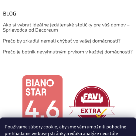
BLOG
Ako si vybrať ideálne jedálenské stoličky pre váš domov –
Sprievodca od Decoreum
Prečo by zrkadlá nemali chýbať vo vašej domácnosti?
Prečo je botník nevyhnutným prvkom v každej domácnosti?
Používame súbory cookie, aby sme vám umožnili pohodlné
prehliadanie webovej stránky a vďaka analýze neustále