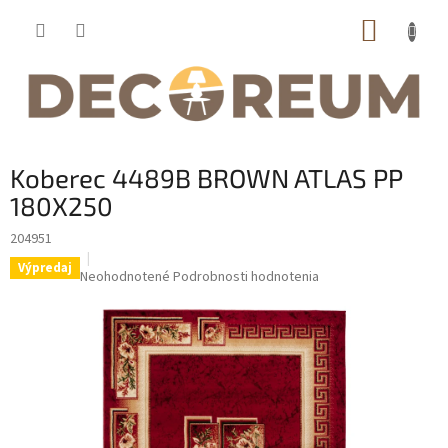
Prejsť
NÁKUP
na
obsah
KOŠÍK
Koberec 4489B BROWN ATLAS PP
180X250
204951
Výpredaj
Priemerné
Neohodnotené
Podrobnosti hodnotenia
hodnotenie
produktu
je
0,0
z
5
hviezdičiek.