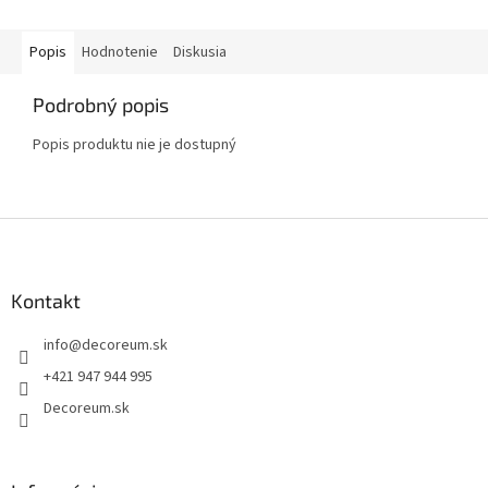
Popis
Hodnotenie
Diskusia
Podrobný popis
Popis produktu nie je dostupný
Z
á
p
ä
Kontakt
t
info
@
decoreum.sk
i
e
+421 947 944 995
Decoreum.sk