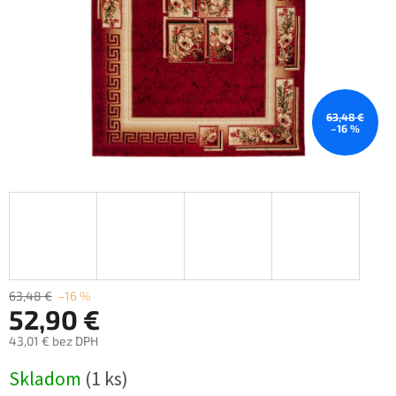
63,48 €
–16 %
63,48 €
–16 %
52,90 €
43,01 € bez DPH
Jednotková
Skladom
(1 ks)
cena: