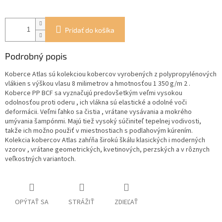
Pridať do košíka
Podrobný popis
Koberce Atlas sú kolekciou kobercov vyrobených z polypropylénových
vlákien s výškou vlasu 8 milimetrov a hmotnosťou 1 350 g/m 2 .
Koberce PP BCF sa vyznačujú predovšetkým veľmi vysokou
odolnosťou proti oderu , ich vlákna sú elastické a odolné voči
deformácii. Veľmi ľahko sa čistia , vrátane vysávania a mokrého
umývania šampónmi. Majú tiež vysoký súčiniteľ tepelnej vodivosti,
takže ich možno použiť v miestnostiach s podlahovým kúrením.
Kolekcia kobercov Atlas zahŕňa širokú škálu klasických i moderných
vzorov , vrátane geometrických, kvetinových, perzských a v rôznych
veľkostných variantoch.
OPÝTAŤ SA
STRÁŽIŤ
ZDIEĽAŤ