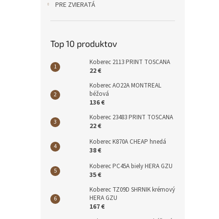
PRE ZVIERATÁ
Top 10 produktov
Koberec 2113 PRINT TOSCANA
22 €
Koberec AO22A MONTREAL
béžová
136 €
Koberec 23483 PRINT TOSCANA
22 €
Koberec K870A CHEAP hnedá
38 €
Koberec PC45A biely HERA GZU
35 €
Koberec TZ09D SHRNIK krémový
HERA GZU
167 €