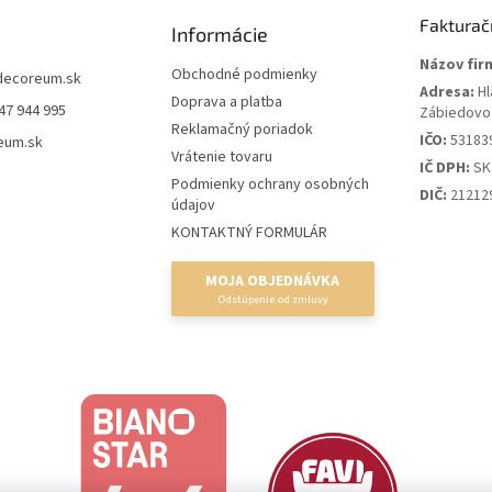
Fakturač
Informácie
Názov fir
Obchodné podmienky
decoreum.sk
Adresa:
Hl
Doprava a platba
47 944 995
Zábiedovo
Reklamačný poriadok
IČO:
53183
eum.sk
Vrátenie tovaru
IČ DPH:
SK
Podmienky ochrany osobných
DIČ:
21212
údajov
KONTAKTNÝ FORMULÁR
MOJA OBJEDNÁVKA