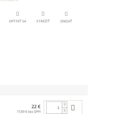
OPÝTAŤ SA
STRÁŽIŤ
ZDIEĽAŤ
Do košíka
22 €
17,89 € bez DPH