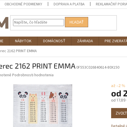
OBCHODNÉ PODMIENKY
DOPRAVA A PLATBA
REKLAMAČNÝ PORI
HĽADAŤ
IE
NÁBYTOK
DOMÁCNOSŤ
ZÁHRADA
PRE ZVIERAT
rec 2162 PRINT EMMA
erec 2162 PRINT EMMA
0F553C026840614-80X150
né
notené
Podrobnosti hodnotenia
nie
u
až –2 %
od
od
17,89
Jednotk
iek.
ZVOĽT
cena:
Detailné 