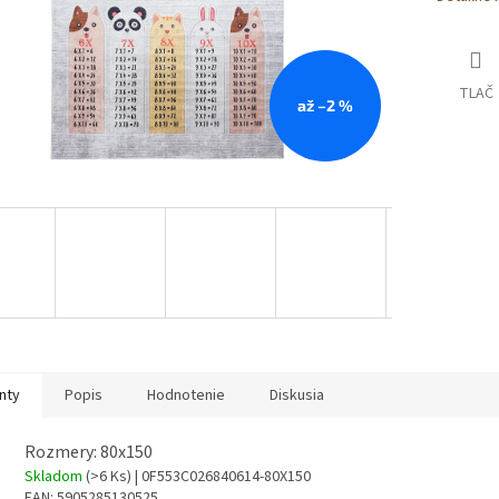
TLAČ
až –2 %
nty
Popis
Hodnotenie
Diskusia
Rozmery: 80x150
Skladom
(>6 Ks)
| 0F553C026840614-80X150
EAN:
5905285130525