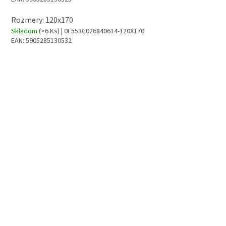
Rozmery: 120x170
Skladom
(>6 Ks)
| 0F553C026840614-120X170
EAN:
5905285130532