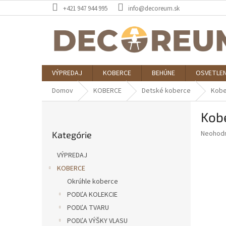
Prejsť
+421 947 944 995
info@decoreum.sk
na
obsah
VÝPREDAJ
KOBERCE
BEHÚNE
OSVETLEN
Domov
KOBERCE
Detské koberce
Kobe
B
Kob
o
Preskočiť
č
Priemer
Neohod
Kategórie
kategórie
n
hodnote
ý
produkt
VÝPREDAJ
p
je
KOBERCE
0,0
a
z
Okrúhle koberce
n
5
e
PODĽA KOLEKCIE
hviezdič
l
PODĽA TVARU
PODĽA VÝŠKY VLASU