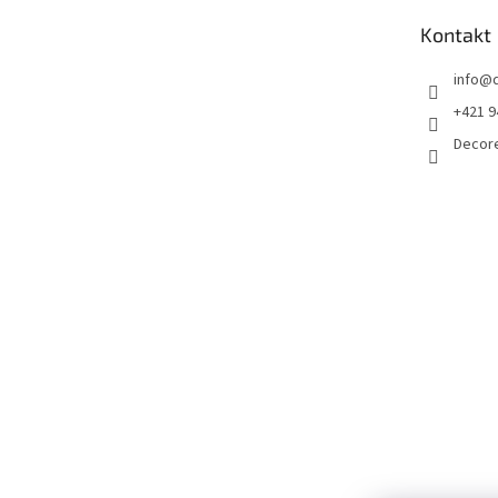
t
Kontakt
i
e
info
@
+421 9
Decor