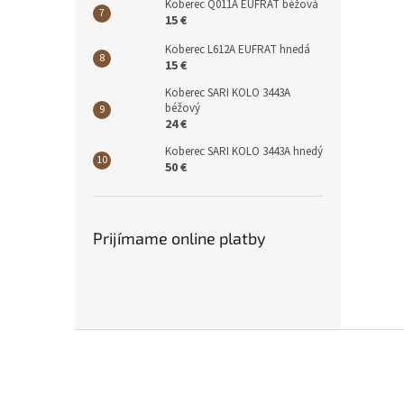
Koberec Q011A EUFRAT béžová
15 €
Koberec L612A EUFRAT hnedá
15 €
Koberec SARI KOLO 3443A
béžový
24 €
Koberec SARI KOLO 3443A hnedý
50 €
Prijímame online platby
Z
á
p
ä