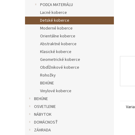
PODĽA MATERIÁLU
Lacné koberce
Detské koberce
Moderné koberce
Orientálne koberce
Abstraktné koberce
Klasické koberce
Geometrické koberce
Obdĺžnikové koberce
Rohožky
BEHÚNE
Vinylové koberce
BEHÚNE
OSVETLENIE
Varia
NÁBYTOK
DOMÁCNOSŤ
ZÁHRADA