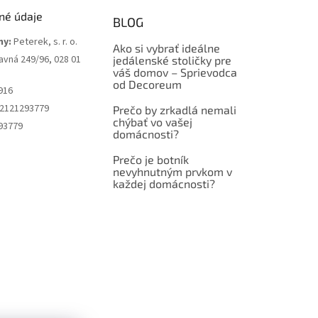
né údaje
BLOG
my:
Peterek, s. r. o.
Ako si vybrať ideálne
avná 249/96, 028 01
jedálenské stoličky pre
váš domov – Sprievodca
od Decoreum
916
2121293779
Prečo by zrkadlá nemali
chýbať vo vašej
93779
domácnosti?
Prečo je botník
nevyhnutným prvkom v
každej domácnosti?