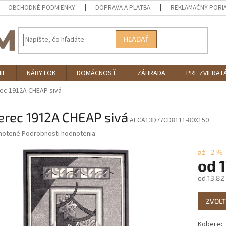
OBCHODNÉ PODMIENKY
DOPRAVA A PLATBA
REKLAMAČNÝ PORI
HĽADAŤ
IE
NÁBYTOK
DOMÁCNOSŤ
ZÁHRADA
PRE ZVIERAT
ec 1912A CHEAP sivá
erec 1912A CHEAP sivá
AECA13D77CD8111-80X150
né
notené
Podrobnosti hodnotenia
nie
u
až –2 %
od
1
od
13,82
Jednotk
iek.
ZVOĽT
cena:
Koberec 