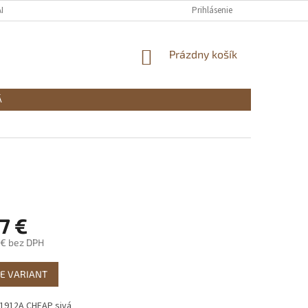
ADOK
VRÁTENIE TOVARU
PODMIENKY OCHRANY OSOBNÝCH ÚDAJOV
Prihlásenie
NÁKUPNÝ
Prázdny košík
KOŠÍK
Á
7 €
 €
bez DPH
ová
E VARIANT
1912A CHEAP sivá