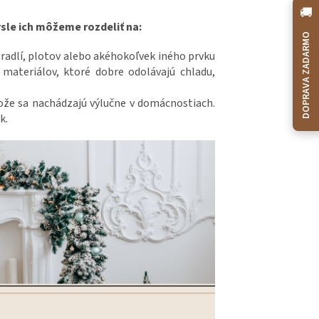
🚚
sle ich môžeme rozdeliť na:
DOPRAVA ZADARMO
bradlí, plotov alebo akéhokoľvek iného prvku
 materiálov, ktoré dobre odolávajú chladu,
ože sa nachádzajú výlučne v domácnostiach.
k.