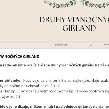
VIANOČNÝCH GIRLÁND
m rade musíme rozlíšiť rôzne druhy vianočných girlánd na zák
né girlandy:
Používajú sa v interiéri a sú najkrajšie. Majú však
ky nemožné ich uchovať na ďalší rok.
girlandy:
Sú vyrobené z veľmi odolných a úplne vode-odolných syn
i aj exteriéri.
 ide o jeho dizajn, môžeme nájsť nasledujúce girlandy na vian