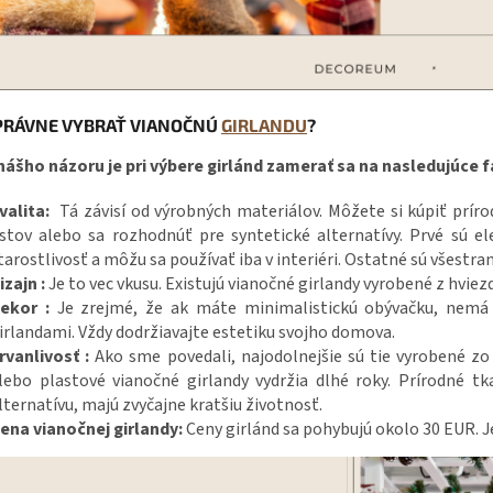
PRÁVNE VYBRAŤ VIANOČNÚ
GIRLANDU
?
nášho názoru je pri výbere girlánd zamerať sa na nasledujúce 
valita:
Tá závisí od výrobných materiálov. Môžete si kúpiť prír
istov alebo sa rozhodnúť pre syntetické alternatívy. Prvé sú ele
tarostlivosť a môžu sa používať iba v interiéri. Ostatné sú všestr
izajn :
Je to vec vkusu. Existujú vianočné girlandy vyrobené z hviezd
ekor :
Je zrejmé, že ak máte minimalistickú obývačku, nemá 
irlandami. Vždy dodržiavajte estetiku svojho domova.
rvanlivosť :
Ako sme povedali, najodolnejšie sú tie vyrobené zo 
lebo plastové vianočné girlandy vydržia dlhé roky. Prírodné t
lternatívu, majú zvyčajne kratšiu životnosť.
ena vianočnej girlandy:
Ceny girlánd sa pohybujú okolo 30 EUR. J