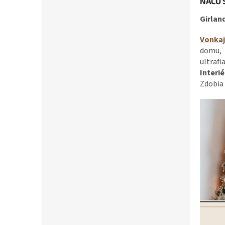
NAČO 
Girlan
Vonkaj
domu, 
ultrafi
Interié
Zdobia 