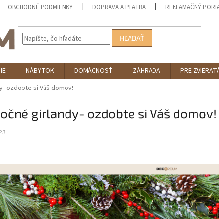
OBCHODNÉ PODMIENKY
DOPRAVA A PLATBA
REKLAMAČNÝ PORI
HĽADAŤ
IE
NÁBYTOK
DOMÁCNOSŤ
ZÁHRADA
PRE ZVIERAT
dy- ozdobte si Váš domov!
očné girlandy- ozdobte si Váš domov!
23