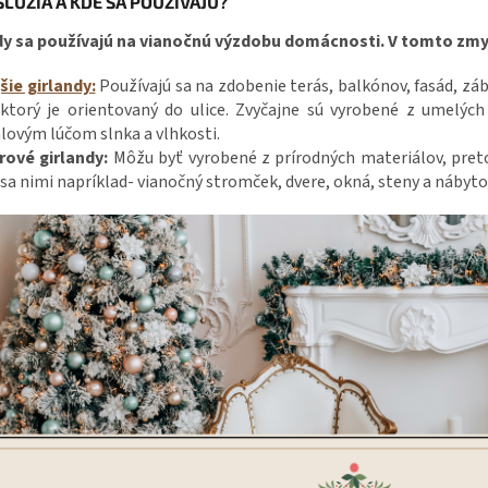
SLÚŽIA A KDE SA POUŽÍVAJÚ?
dy sa používajú na vianočnú výzdobu domácnosti. V tomto zmy
šie girlandy:
Používajú sa na zdobenie terás, balkónov, fasád, zá
ktorý je orientovaný do ulice. Zvyčajne sú vyrobené z umelých
alovým lúčom slnka a vlhkosti.
rové girlandy:
Môžu byť vyrobené z prírodných materiálov, pret
sa nimi napríklad- vianočný stromček, dvere, okná, steny a nábyto