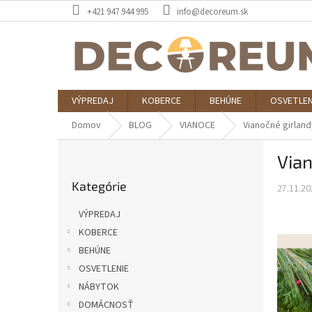
Prejsť
+421 947 944 995
info@decoreum.sk
na
obsah
VÝPREDAJ
KOBERCE
BEHÚNE
OSVETLEN
Domov
BLOG
VIANOCE
Vianočné girlan
B
Vian
o
Preskočiť
č
Kategórie
kategórie
27.11.20
n
ý
VÝPREDAJ
p
KOBERCE
a
BEHÚNE
n
e
OSVETLENIE
l
NÁBYTOK
DOMÁCNOSŤ