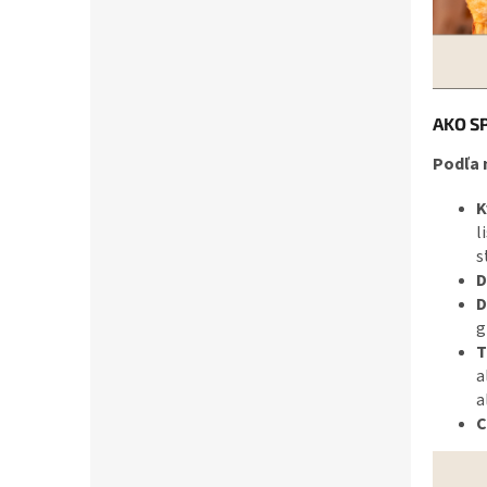
AKO S
Podľa 
K
l
s
D
D
g
T
a
a
C