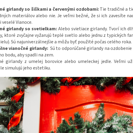
né girlandy so šiškami a červenými ozdobami:
Tie tradičné a t
dných materiálov alebo nie. Je veľmi bežné, že si ich zavesíte 
i veselé Vianoce.
né girlandy so svetielkam:
Alebo svietiace girlandy. Tvorí ich dl
y, ktoré zvyčajne vyžarujú teplé svetlo alebo jednu z typických 
ielu). Sú najuniverzálnejšie a môžu byť použité počas celého roka.
álne vianočné girlandy:
Sú to odporúčané girlandy na ozdobenie v
o bodu, aby spadli na zem.
né girlandy z umelej borovice alebo umeleckej jedle. Veľmi u
e simulujú jeho estetiku.