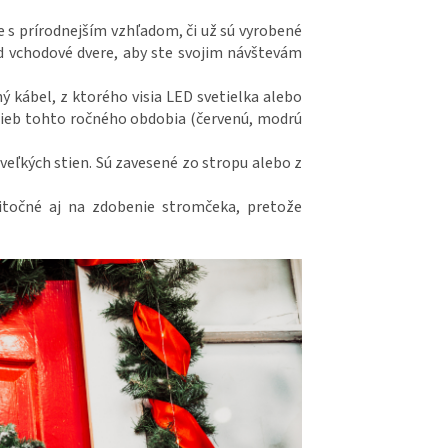
ie s prírodnejším vzhľadom, či už sú vyrobené
nad vchodové dvere, aby ste svojim návštevám
hý kábel, z ktorého visia LED svetielka alebo
farieb tohto ročného obdobia (červenú, modrú
eľkých stien. Sú zavesené zo stropu alebo z
žitočné aj na zdobenie stromčeka, pretože