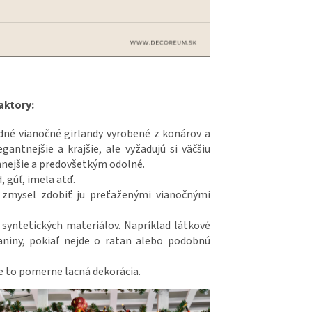
faktory:
odné vianočné girlandy vyrobené z konárov a
gantnejšie a krajšie, ale vyžadujú si väčšiu
annejšie a predovšetkým odolné.
, gúľ, imela atď.
zmysel zdobiť ju preťaženými vianočnými
syntetických materiálov. Napríklad látkové
kaniny, pokiaľ nejde o ratan alebo podobnú
e to pomerne lacná dekorácia.