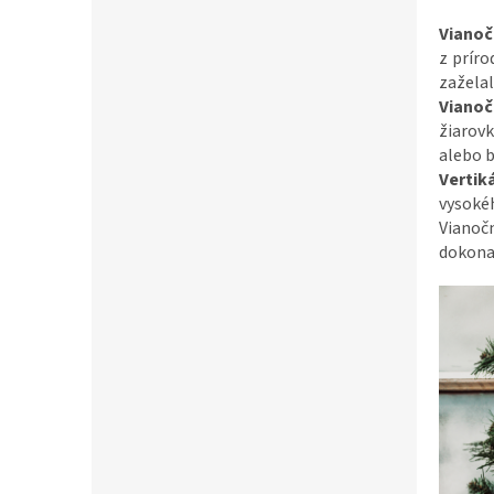
Vianoč
z príro
zaželal
Vianoč
žiarovk
alebo b
Vertik
vysokéh
Vianoč
dokonal