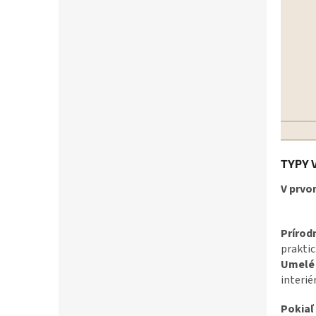
TYPY 
V prvo
Prírod
praktic
Umelé 
interiér
Pokiaľ