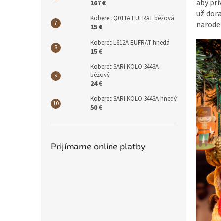
aby pri
167 €
už dora
Koberec Q011A EUFRAT béžová
naroden
15 €
Koberec L612A EUFRAT hnedá
15 €
Koberec SARI KOLO 3443A
béžový
24 €
Koberec SARI KOLO 3443A hnedý
50 €
Prijímame online platby