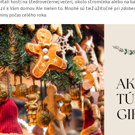
vítali hostí na štedrovečernej večeri, okolo stromčeka alebo na b
zil k Vám domov. Ale nielen to. Mnohé sú tiež užitočné pri zdob
iny počas celého roka.