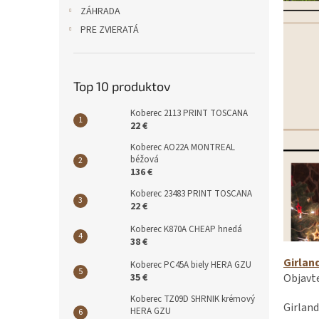
ZÁHRADA
PRE ZVIERATÁ
Top 10 produktov
Koberec 2113 PRINT TOSCANA
22 €
Koberec AO22A MONTREAL
béžová
136 €
Koberec 23483 PRINT TOSCANA
22 €
Koberec K870A CHEAP hnedá
38 €
Girlan
Koberec PC45A biely HERA GZU
Objavte
35 €
Koberec TZ09D SHRNIK krémový
Girland
HERA GZU